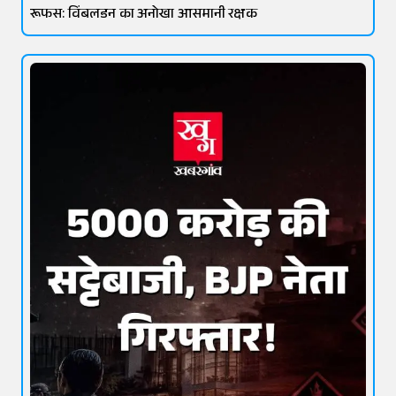
रूफस: विंबलडन का अनोखा आसमानी रक्षक