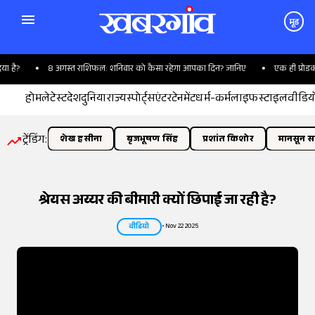
मूड
स्त राशिफल: शनिवार को कैसा रहेगा आपका दिन? जानिए
एक ही प्रोडक्ट के कई ऑप्शन, क
होम
लेटेस्ट
देश
दुनिया
राज्य
स्पोर्ट्स
एंटरटेनमेंट
धर्म-कर्म
लाइफस्टाइल
वीडिय
ट्रेंडिंग:
शेख हसीना
बृजभूषण सिंह
प्रशांत किशोर
मानसून सत
श्रेयस अय्यर की बीमारी क्यों छिपाई जा रही है?
•
Nov 22 2025
वीडियो
तस्वीर:
इंडियन एक्सप्रेस/योगेश पाटिल