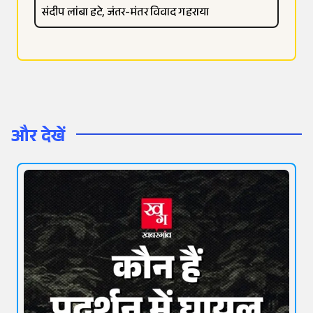
संदीप लांबा हटे, जंतर-मंतर विवाद गहराया
और देखें