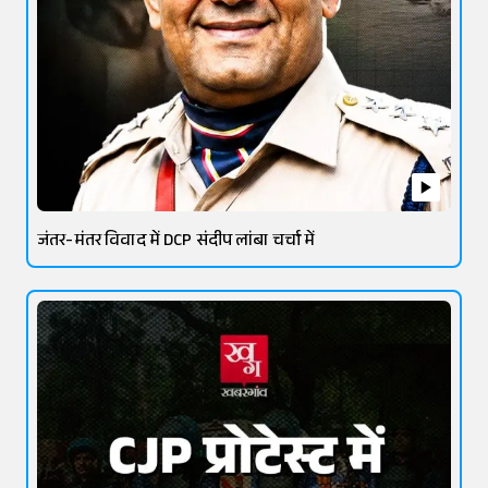
जंतर-मंतर विवाद में DCP संदीप लांबा चर्चा में