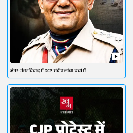
जंतर-मंतर विवाद में DCP संदीप लांबा चर्चा में