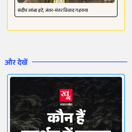
संदीप लांबा हटे, जंतर-मंतर विवाद गहराया
और देखें