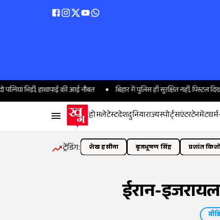
िड़ीं; हाथापाई की आई नौबत
बिहार में पुलिस ही सुरक्षित नहीं, पिस्टल दिखाकर महिला क
होम
लेटेस्ट
देश
दुनिया
राज्य
स्पोर्ट्स
एंटरटेनमेंट
धर्म
ट्रेंडिंग:
शेख हसीना
बृजभूषण सिंह
प्रशांत किश
ईरान-इजरायल
वीड