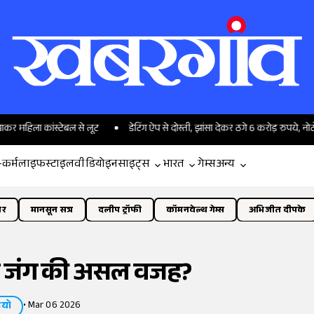
ांस्टेबल से लूट
डेटिंग ऐप से दोस्ती, झांसा देकर ठगे 6 करोड़ रुपये, नोटों पर सोती द
-कर्म
लाइफस्टाइल
वीडियो
इनसाइट्स
भारत
गेम्स
अन्य
ोर
मानसून सत्र
दलीप ट्रॉफी
कॉमनवेल्थ गेम्स
अभिजीत दीपके
 जंग की असल वजह?
•
Mar 06 2026
ियो