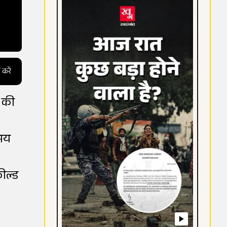
 करें
ी की
समय
़ील्ड