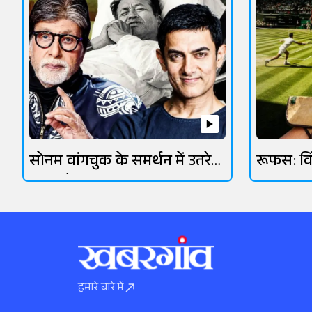
सोनम वांगचुक के समर्थन में उतरे
रूफस: व
ओमी वैद्य
आसमानी 
हमारे बारे में