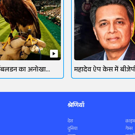
िंबलडन का अनोखा
महादेव ऐप केस में बीजेप
रक्षक
गिरफ्तार
श्रेणियाँ
देश
क्राइम
दुनिया
गेम्स