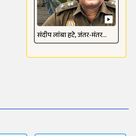
संदीप लांबा हटे, जंतर-मंतर
विवाद गहराया