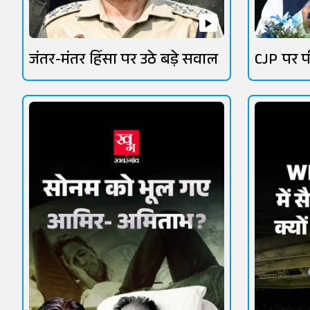
जंतर-मंतर हिंसा पर उठे बड़े सवाल
CJP पर प
सियासत 