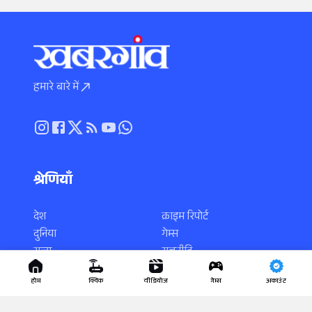
हमारे बारे में
श्रेणियाँ
देश
क्राइम रिपोर्ट
दुनिया
गेम्स
राज्य
राजनीति
स्पोर्ट्स
करियर
होम
क्विक
वीडियोज
गेम्स
अकाउंट
एंटरटेनमेंट
साइंस-टेक
धर्म-कर्म
वायरल न्यूज़