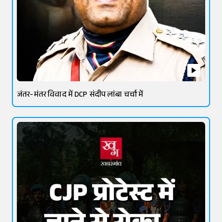
जंतर-मंतर विवाद में DCP संदीप लांबा चर्चा में