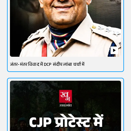
जंतर-मंतर विवाद में DCP संदीप लांबा चर्चा में