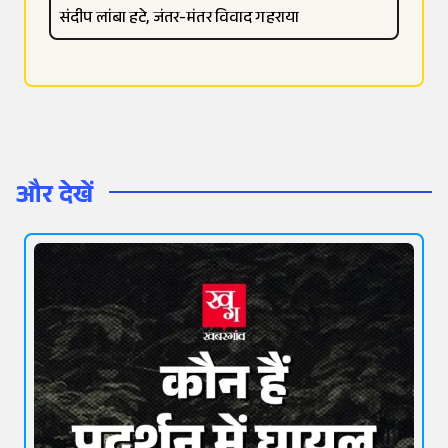
संदीप लांबा हटे, जंतर-मंतर विवाद गहराया
और देखें