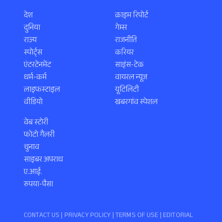
देश
क्राइम रिपोर्ट
दुनिया
गेम्स
राज्य
राजनीति
स्पोर्ट्स
करियर
एंटरटेनमेंट
साइंस-टेक
धर्म-कर्म
वायरल न्यूज़
लाइफस्टाइल
यूटिलिटी
वीडियो
खबरगांव स्पेशल
वेब स्टोरी
फोटो गैलरी
चुनाव
साइबर अपराध
ए.आई.
रुपया-पैसा
CONTACT US |
PRIVACY POLICY
|
TERMS OF USE
|
EDITORIAL