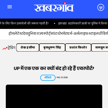
मूड
तावेजों की जरूरत पड़ती है?
झारखंड: प्रदर्शनकारी छात्रों पर पुलिस ने किया लाठीचार्ज, मारीं पानी
होम
लेटेस्ट
देश
दुनिया
राज्य
स्पोर्ट्स
एंटरटेनमेंट
धर्म-कर्म
लाइफस्टाइल
वीडिय
ट्रेंडिंग:
शेख हसीना
बृजभूषण सिंह
प्रशांत किशोर
मानसून सत
UP में एक एक कर क्यों बंद हो रहे हैं एयरपोर्ट?
•
Feb 25 2026
वीडियो
तस्वीर:
इंडियन एक्सप्रेस/योगेश पाटिल