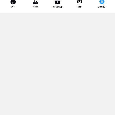
स्पोर्ट्स
करियर
होम
क्विक
वीडियोज
गेम्स
अकाउंट
एंटरटेनमेंट
साइंस-टेक
धर्म-कर्म
वायरल न्यूज़
लाइफस्टाइल
यूटिलिटी
वीडियो
खबरगांव स्पेशल
वेब स्टोरी
फोटो गैलरी
चुनाव
साइबर अपराध
ए.आई.
रुपया-पैसा
CONTACT US |
PRIVACY POLICY
|
TERMS OF USE
|
EDITORIAL
POLICY
| Sitemap
Copyright ©️ TIF MULTIMEDIA PRIVATE LIMITED | All Rights
Reserved | Developed By
TIF Technologies