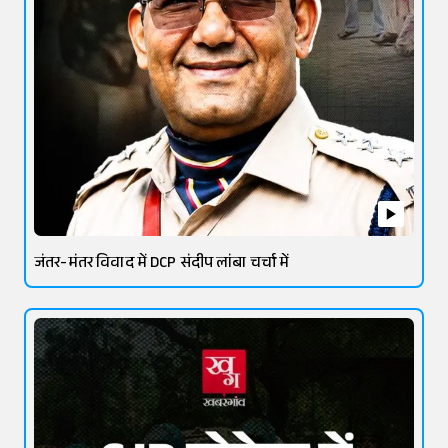
जंतर-मंतर विवाद में DCP संदीप लांबा चर्चा में