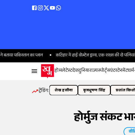
्तान का प्लान
कटिहार में हाई वोल्टेज ड्रामा, एक शख्स की दो पत्नियां भिड़ीं; हाथ
होम
लेटेस्ट
देश
दुनिया
राज्य
स्पोर्ट्स
एंटरटेनमेंट
धर्म
ट्रेंडिंग:
शेख हसीना
बृजभूषण सिंह
प्रशांत किश
होर्मुज संकट भ
वीड