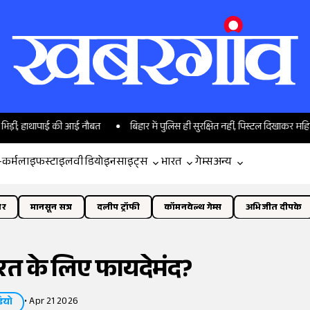
ापाई की आई नौबत
बिहार में पुलिस ही सुरक्षित नहीं, पिस्टल दिखाकर महिला कांस्टेबल स
-कर्म
लाइफस्टाइल
वीडियो
इनसाइट्स
भारत
गेम्स
अन्य
ोर
मानसून सत्र
दलीप ट्रॉफी
कॉमनवेल्थ गेम्स
अभिजीत दीपके
ारत के लिए फायदेमंद?
•
Apr 21 2026
ियो