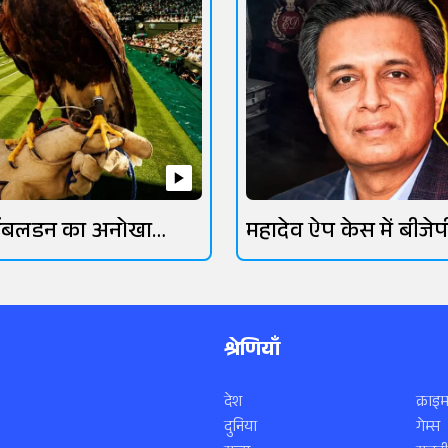
िंबलडन का अनोखा
महादेव ऐप केस में बीजेप
रक्षक
गिरफ्तार
श्रेणियाँ
देश
क्राइम
दुनिया
गेम्स