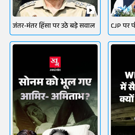
जंतर-मंतर हिंसा पर उठे बड़े सवाल
CJP पर प
सियासत 