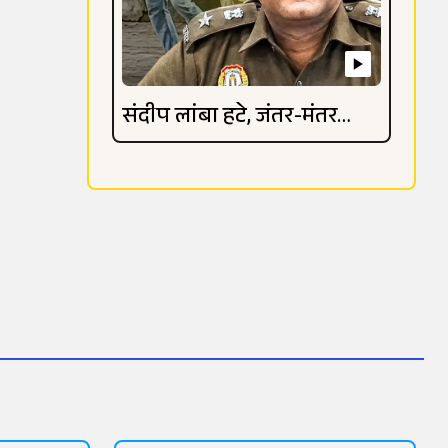
संदीप लांबा हटे, जंतर-मंतर
विवाद गहराया