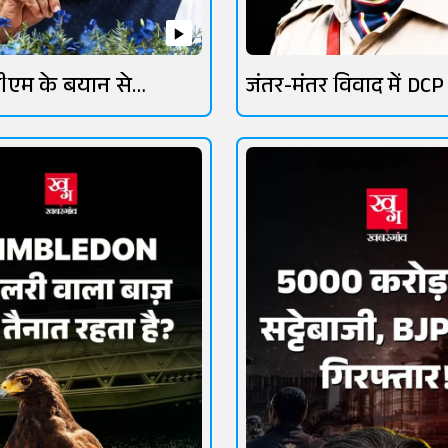
ीएम के बयान से
जंतर-मंतर विवाद में DCP
तेज
लांबा चर्चा में