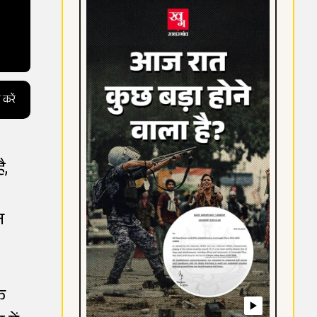
 करें
ै,
न
क