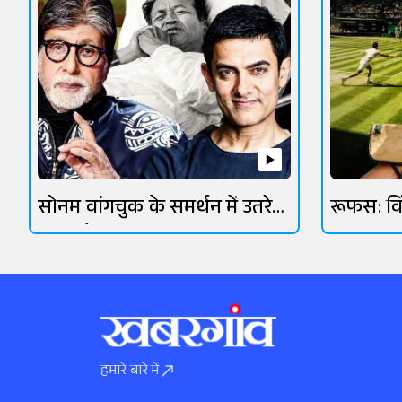
सोनम वांगचुक के समर्थन में उतरे
रूफस: व
ओमी वैद्य
आसमानी 
हमारे बारे में