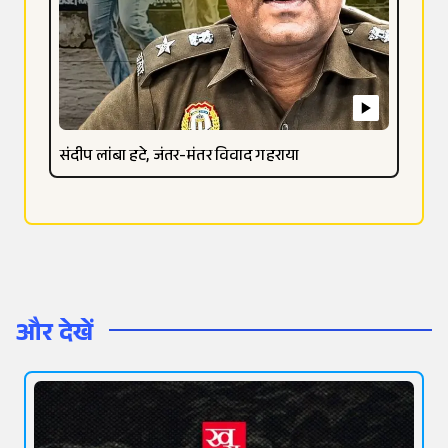
संदीप लांबा हटे, जंतर-मंतर विवाद गहराया
और देखें