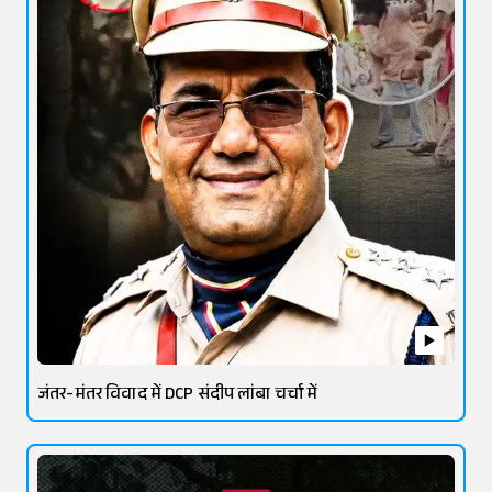
जंतर-मंतर विवाद में DCP संदीप लांबा चर्चा में