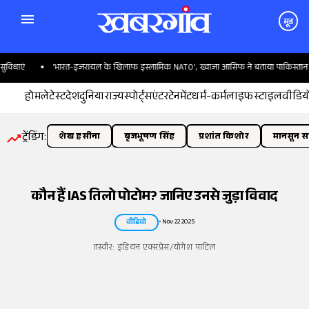
मूड
ारत-इजरायल के खिलाफ इस्लामिक NATO', ख्वाजा आसिफ ने बताया पाकिस्तान का प्लान
क
होम
लेटेस्ट
देश
दुनिया
राज्य
स्पोर्ट्स
एंटरटेनमेंट
धर्म-कर्म
लाइफस्टाइल
वीडिय
ट्रेंडिंग:
शेख हसीना
बृजभूषण सिंह
प्रशांत किशोर
मानसून सत
कौन हैं IAS तिलो पोटोम? जानिए उनसे जुड़ा विवाद
•
Nov 22 2025
वीडियो
तस्वीर:
इंडियन एक्सप्रेस/योगेश पाटिल