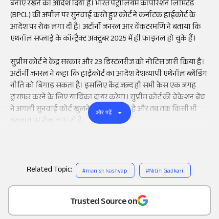
बनाए रखने का आदेश दिया है। भारत पेट्रोलियम कॉर्पोरेशन लिमिटेड
(BPCL) की अपील पर सुनवाई करते हुए कोर्ट ने कर्नाटक हाईकोर्ट के
आदेश पर रोक लगा दी है। अटॉर्नी जनरल आर वेंकटरमणि ने बताया कि
एथनॉल सप्लाई के कॉन्ट्रैक्ट अक्टूबर 2025 में ही फाइनल हो चुके हैं।
सुप्रीम कोर्ट ने केंद्र सरकार और 23 डिस्टलरीज को नोटिस जारी किया है।
अटॉर्नी जनरल ने कहा कि हाईकोर्ट का आदेश देशव्यापी एथेनॉल ब्लेंडिंग
नीति को बिगाड़ सकता है। इसलिए केंद्र जल्द ही सभी केस एक जगह
ट्रांसफर करने के लिए याचिका दायर करेगा। सुप्रीम कोर्ट की वेकेशन बेंच
ने अगली सुनवाई कोर्ट खुलने के बाद तय की है और तब तक किसी भी
और पढ़ें
बदलाव पर रोक लगा दी है।
Related Topic:
#
manish kashyap
#
Nitin Gadkari
Add
as a
Trusted Source on