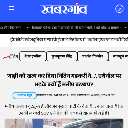
मूड
ग गिरफ्तार
हिमाचल प्रदेश: चंबा में यात्रियों से भरी बस पलटी, 7 की मौत, 11 घायल
IND 
होम
लेटेस्ट
देश
दुनिया
राज्य
स्पोर्ट्स
एंटरटेनमेंट
धर्म-कर्म
लाइफस्टाइल
वीडिय
ट्रेंडिंग:
शेख हसीना
बृजभूषण सिंह
प्रशांत किशोर
मानसून सत
'गाड़ी को खत्म कर दिया नितिन गडकरी ने...', एथेनॉल पर
भड़के क्यों हैं मनीष कश्यप?
खबरगांव डेस्क
•
PATNA
03 Jul 2026, (अपडेटेड 03 Jul 2026, 5:05 AM IST)
वायरल न्यूज़
मनीष कश्यप यूट्यूबर हैं और जन सुराज पार्टी के नेता हैं। उनका दावा है कि
उनकी लग्जरी SUV एथेनॉल की वजह से खराब हो गई है।