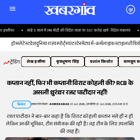
मूड
स्तीफा
साढ़े 5 साल में PM मोदी की विदेश यात्रा पर 557 करोड़ खर्च- विदेश मंत्रालय
'स
होम
लेटेस्ट
देश
दुनिया
राज्य
स्पोर्ट्स
एंटरटेनमेंट
धर्म-कर्म
लाइफस्टाइल
वीडिय
ट्रेंडिंग:
शेख हसीना
बृजभूषण सिंह
प्रशांत किशोर
मानसून सत
कप्तान नहीं, फिर भी कप्तानी विराट कोहली की? RCB के
असली धुरंधर रजट पाटीदार नहीं!
खबरगांव डेस्क
•
AHMEDABAD
01 Jun 2026, (अपडेटेड 01 Jun 2026, 2:03 AM IST)
क्रिकेट
रजत पाटीदार ने बार-बार कहा है कि विराट कोहली कप्तान भले ही न हों
लेकिन उनकी भूमिका, टीम संयोजक की रही है। वह टीम के लिए उपलब्धि
की तरह हैं।