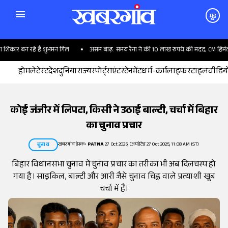
मूड
िकार बन रहे हैं शुभमन गिल
असम बाढ़: समय रैना ने की 10 लाख रुपये की मदद, CM हिमंता बो
होम
लेटेस्ट
देश
दुनिया
राज्य
स्पोर्ट्स
एंटरटेनमेंट
धर्म-कर्म
लाइफस्टाइल
वीडिय
कोई जंजीर में लिपटा, किसी ने उठाई बाल्टी, चर्चा में बिहार
का चुनाव प्रचार
खबरगांव डेस्क
•
PATNA
27 Oct 2025, (अपडेटेड 27 Oct 2025, 11:08 AM IST)
चुनाव
बिहार विधानसभा चुनाव में चुनाव प्रचार का तरीका भी अब दिलचस्प हो
गया है। साइकिल, बाल्टी और आरी जैसे चुनाव चिह्न वाले प्रत्याशी खूब
चर्चा में हैं।