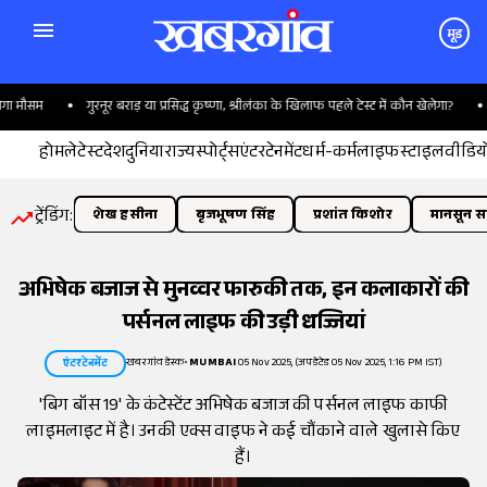
मूड
ौसम
गुरनूर बराड़ या प्रसिद्ध कृष्णा, श्रीलंका के खिलाफ पहले टेस्ट में कौन खेलेगा?
अरु
होम
लेटेस्ट
देश
दुनिया
राज्य
स्पोर्ट्स
एंटरटेनमेंट
धर्म-कर्म
लाइफस्टाइल
वीडिय
ट्रेंडिंग:
शेख हसीना
बृजभूषण सिंह
प्रशांत किशोर
मानसून सत
अभिषेक बजाज से मुनव्वर फारुकी तक, इन कलाकारों की
पर्सनल लाइफ की उड़ी धज्जियां
खबरगांव डेस्क
•
MUMBAI
05 Nov 2025, (अपडेटेड 05 Nov 2025, 1:16 PM IST)
एंटरटेनमेंट
'बिग बॉस 19' के कंटेस्टेंट अभिषेक बजाज की पर्सनल लाइफ काफी
लाइमलाइट में है। उनकी एक्स वाइफ ने कई चौंकाने वाले खुलासे किए
हैं।