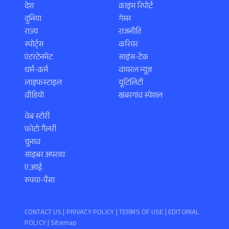
देश
क्राइम रिपोर्ट
दुनिया
गेम्स
राज्य
राजनीति
स्पोर्ट्स
करियर
एंटरटेनमेंट
साइंस-टेक
धर्म-कर्म
वायरल न्यूज़
लाइफस्टाइल
यूटिलिटी
वीडियो
खबरगांव स्पेशल
वेब स्टोरी
फोटो गैलरी
चुनाव
साइबर अपराध
ए.आई.
रुपया-पैसा
CONTACT US |
PRIVACY POLICY
|
TERMS OF USE
|
EDITORIAL
POLICY
| Sitemap