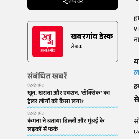
शेयर करें
ह
श
खबरगांव डेस्क
न
लेखक
य
ल
संबंधित खबरें
हम
एंटरटेनमेंट
खून, खराबा और एक्शन, 'टॉक्सिक' का
स
ट्रेलर लोगों को कैसा लगा?
एंटरटेनमेंट
स
कंगना ने बताया दिल्ली और मुंबई के
लड़कों में फर्क
ए