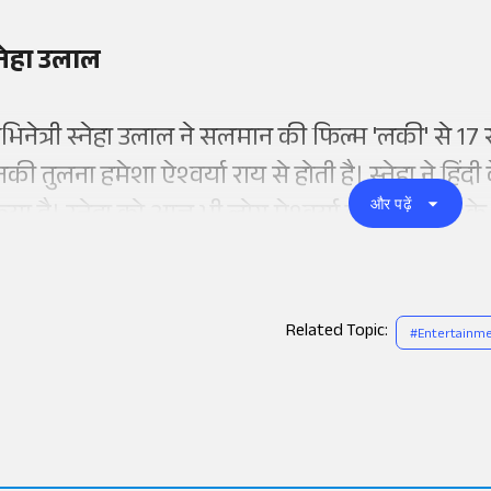
्नेहा उलाल
भिनेत्री स्नेहा उलाल ने सलमान की फिल्म 'लकी' से 17 सा
नकी तुलना हमेशा ऐश्वर्या राय से होती है। स्नेहा ने हिं
और पढ़ें
िया है। स्नेहा को आज भी लोग ऐश्वर्या की हमशक्ल के रू
Related Topic:
#
Entertainm