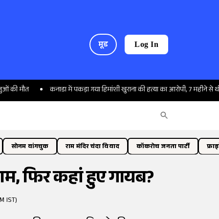
मूड
Log In
ौत
कनाडा में पकड़ा गया हिमांशी खुराना की हत्या का आरोपी, 7 महीने से थी तलाश
सोनम वांगचुक
राम मंदिर चंदा विवाद
कॉकरोच जनता पार्टी
फ्रा
ाम, फिर कहां हुए गायब?
M IST)