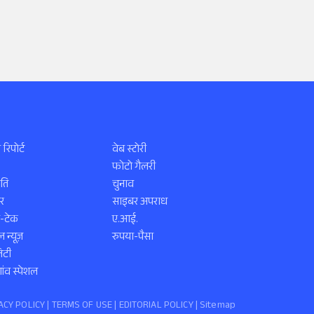
 रिपोर्ट
वेब स्टोरी
फोटो गैलरी
ति
चुनाव
र
साइबर अपराध
स-टेक
ए.आई.
 न्यूज़
रुपया-पैसा
िटी
ंव स्पेशल
ACY POLICY
|
TERMS OF USE
|
EDITORIAL POLICY
| Sitemap