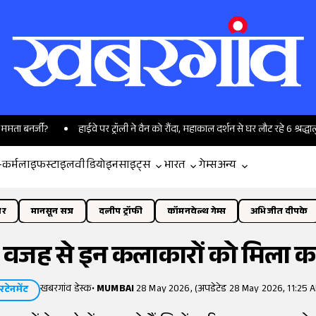
्जी?
हाईवे पर ट्रॉली ने वैन को रौंदा, महाकाल दर्शन से घर लौट रहे 6 श्रद्धालुओं की म
-कर्म
लाइफस्टाइल
वीडियो
इनसाइट्स
भारत
गेम्स
अन्य
ोर
मानसून सत्र
दलीप ट्रॉफी
कॉमनवेल्थ गेम्स
अभिजीत दीपके
की वजह से इन कलाकारों को मिला क
खबरगांव डेस्क
•
MUMBAI
28 May 2026, (अपडेटेड 28 May 2026, 11:25 A
रटेनमेंट