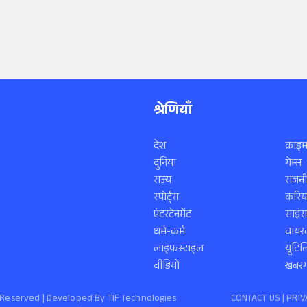
श्रेणियाँ
देश
क्राइम
दुनिया
गेम्स
राज्य
राजनी
स्पोर्ट्स
करिय
एंटरटेनमेंट
साइं
धर्म-कर्म
वायरल
लाइफस्टाइल
यूटिल
वीडियो
खबरगा
ts Reserved | Developed By
TIF Technologies
CONTACT US |
PRIV