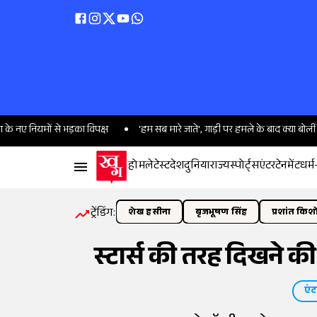
यमों से भड़का विपक्ष
'हम सब मारे जाते', गाड़ी पर हमले के बाद क्या बोलीं ममता बनर
होम
लेटेस्ट
देश
दुनिया
राज्य
स्पोर्ट्स
एंटरटेनमेंट
धर्म
ट्रेंडिंग:
शेख हसीना
बृजभूषण सिंह
प्रशांत किश
स्टार्स की तरह दिखने 
एंट