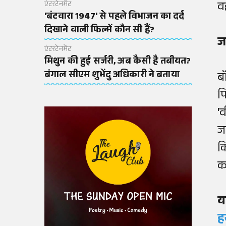
व
एंटरटेनमेंट
'बंटवारा 1947' से पहले विभाजन का दर्द
दिखाने वाली फिल्में कौन सी हैं?
ज
एंटरटेनमेंट
मिथुन की हुई सर्जरी, अब कैसी है तबीयत?
बंगाल सीएम शुभेंदु अधिकारी ने बताया
ब
फ
'
जर
क
क
य
ह