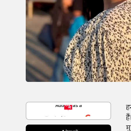
Add
as a
ह
Trusted Source on
ह
म