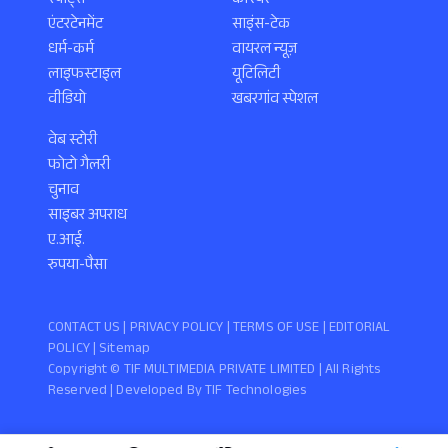
स्पोर्ट्स
करियर
एंटरटेनमेंट
साइंस-टेक
धर्म-कर्म
वायरल न्यूज़
लाइफस्टाइल
यूटिलिटी
वीडियो
खबरगांव स्पेशल
वेब स्टोरी
फोटो गैलरी
चुनाव
साइबर अपराध
ए.आई.
रुपया-पैसा
CONTACT US |
PRIVACY POLICY
|
TERMS OF USE
|
EDITORIAL
POLICY
| Sitemap
Copyright ©️ TIF MULTIMEDIA PRIVATE LIMITED | All Rights
Reserved | Developed By
TIF Technologies