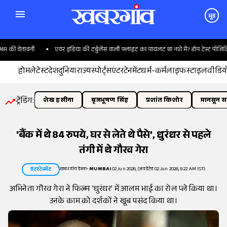
मूड
की चेतावनी
एयर इंडिया की टर्बुलेंस वाली फ्लाइट का पायलट था नशे में? डोप टेस्ट पॉजिटिव
होम
लेटेस्ट
देश
दुनिया
राज्य
स्पोर्ट्स
एंटरटेनमेंट
धर्म-कर्म
लाइफस्टाइल
वीडिय
ट्रेंडिंग:
शेख हसीना
बृजभूषण सिंह
प्रशांत किशोर
मानसून सत
'बैंक में थे 84 रुपये, घर से लेते थे पैसे', धुरंधर से पहले
तंगी में थे गौरव गेरा
खबरगांव डेस्क
•
MUMBAI
02 Jun 2026, (अपडेटेड 02 Jun 2026, 9:22 AM IST)
एंटरटेनमेंट
अभिनेता गौरव गेरा ने फिल्म 'धुरंधर' में आलम भाई का रोल प्ले किया था।
उनके काम को दर्शकों ने खूब पसंद किया था।