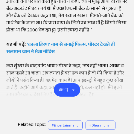
आर्थिक तंगी पर बात करते हुए गौरव ने कहा, 'जब मैं मुंबई आया था तब मेरे
बैंक अकाउंट में 84 रुपये थे। मैं एचडीएफसी बैंक के सामने से गुजरता है
और बैंक को देखकर कहता था, मेरा ख्याल रखना। मैं आते-जाते बैंक को
माथे टेक के जाता था। मेरे पास पापा के लिखे पत्र आज भी है जिसमें लिखा
होता था कि 2000 भेज रहा हूं। इससे ज्यादा नहीं है।'
यह भी पढ़ें:
'काला हिरण' नाम से बनाई फिल्म, पोस्टर देखते ही
सलमान खान ने भेजा नोटिस
क्या धुंरधर के बाद घमंड आया? गौरव ने कहा, 'अब नहीं आता। शायद 10
साल पहले आ जाता। अब लगता है बस एक काम है जो मैंने किया है और
लोगों ने पसंद किया है। यह मेरा काम है। आप इंडस्ट्री में बहुत कुछ सीख
जाते हैं। उन्होंने आगे कहा, आज आप रॉकिंग हो, कल नहीं हो। मैंने इतने
और पढ़ें
उतार और चढ़ाव देख लिए हैं कोई फर्क नहीं पड़ता है।'
Related Topic:
#
Entertainment
#
Dhurandhar
Add
as a