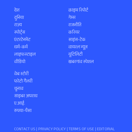
देश
क्राइम रिपोर्ट
दुनिया
गेम्स
राज्य
राजनीति
स्पोर्ट्स
करियर
एंटरटेनमेंट
साइंस-टेक
धर्म-कर्म
वायरल न्यूज़
लाइफस्टाइल
यूटिलिटी
वीडियो
खबरगांव स्पेशल
वेब स्टोरी
फोटो गैलरी
चुनाव
साइबर अपराध
ए.आई.
रुपया-पैसा
CONTACT US |
PRIVACY POLICY
|
TERMS OF USE
|
EDITORIAL