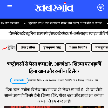
मूड
0 लोग गिरफ्तार
हिमाचल प्रदेश: चंबा में यात्रियों से भरी बस पलटी, 7 की मौत, 11 घायल
होम
लेटेस्ट
देश
दुनिया
राज्य
स्पोर्ट्स
एंटरटेनमेंट
धर्म-कर्म
लाइफस्टाइल
वीडिय
ट्रेंडिंग:
शेख हसीना
बृजभूषण सिंह
प्रशांत किशोर
मानसून सत
'कंट्रोवर्सी से पैसा कमाओ', आकांक्षा- शिल्पा पर भड़कीं
हिना खान और रुबीना दिलैक
खबरगांव डेस्क
•
MUMBAI
09 Jul 2026, (अपडेटेड 09 Jul 2026, 12:05 PM IST)
एंटरटेनमेंट
हिना खान, रुबीना दिलैक साथ में एक शो लेकर आ रही है। शो का प्रोमो
सामने आया है जिसमें दोनों शिल्पा शिंदे, गौरव खन्ना और आकांक्षा चमोला
पर भड़कते हुए नजर आईं।