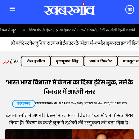
मूड
ल से लूट
डेटिंग ऐप से दोस्ती, झांसा देकर ठगे 6 करोड़ रुपये, नोटों पर सोती दिखी लड़की
होम
लेटेस्ट
देश
दुनिया
राज्य
स्पोर्ट्स
एंटरटेनमेंट
धर्म-कर्म
लाइफस्टाइल
वीडिय
ट्रेंडिंग:
शेख हसीना
बृजभूषण सिंह
प्रशांत किशोर
मानसून सत
'भारत भाग्य विधाता' में कंगना का दिखा इंटेंस लुक, नर्स के
किरदार में आएंगी नजर
खबरगांव डेस्क
•
MUMBAI
28 May 2026, (अपडेटेड 28 May 2026, 12:13 PM IST)
एंटरटेनमेंट
कंगना रनौत ने अपनी फिल्म 'भारत भाग्य विधाता' का मोशन पोस्टर शेयर
किया है। फिल्म के फर्स्ट लुक ने दर्शकों की उत्सुकता को बढ़ा दिया है।