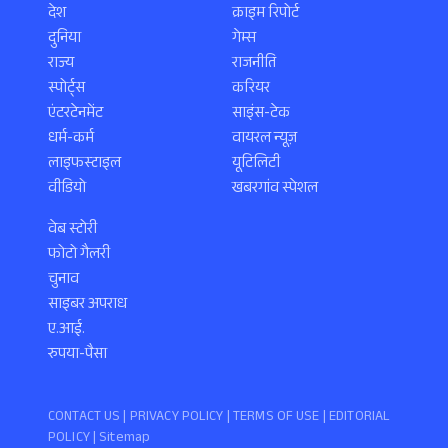
देश
क्राइम रिपोर्ट
दुनिया
गेम्स
राज्य
राजनीति
स्पोर्ट्स
करियर
एंटरटेनमेंट
साइंस-टेक
धर्म-कर्म
वायरल न्यूज़
लाइफस्टाइल
यूटिलिटी
वीडियो
खबरगांव स्पेशल
वेब स्टोरी
फोटो गैलरी
चुनाव
साइबर अपराध
ए.आई.
रुपया-पैसा
CONTACT US |
PRIVACY POLICY
|
TERMS OF USE
|
EDITORIAL
POLICY
| Sitemap