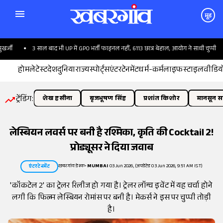
मूड
ी
3 साल बाद भी UP में GPO भर्ती फाइनल नहीं, 6113 छात्र बेहाल; आयोग ने साधी चुप्पी
होम
लेटेस्ट
देश
दुनिया
राज्य
स्पोर्ट्स
एंटरटेनमेंट
धर्म-कर्म
लाइफस्टाइल
वीडिय
ट्रेंडिंग:
शेख हसीना
बृजभूषण सिंह
प्रशांत किशोर
मानसून सत
लेस्बियन लवर्स पर बनी है रश्मिका, कृति की Cocktail 2!
प्रोड्यूसर ने दिया जवाब
खबरगांव डेस्क
•
MUMBAI
03 Jun 2026, (अपडेटेड 03 Jun 2026, 9:51 AM IST)
एंटरटेनमेंट
'कॉकटेल 2' का ट्रेलर रिलीज हो गया है। ट्रेलर लॉन्च इवेंट में यह चर्चा होने
लगी कि फिल्म लेस्बियन रोमांस पर बनी है। मेकर्स ने इस पर चुप्पी तोड़ी
है।