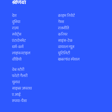
श्रेणियाँ
देश
क्राइम रिपोर्ट
दुनिया
गेम्स
राज्य
राजनीति
स्पोर्ट्स
करियर
एंटरटेनमेंट
साइंस-टेक
धर्म-कर्म
वायरल न्यूज़
लाइफस्टाइल
यूटिलिटी
वीडियो
खबरगांव स्पेशल
वेब स्टोरी
फोटो गैलरी
चुनाव
साइबर अपराध
ए.आई.
रुपया-पैसा