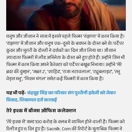
धनुष और
जीशान
ने साथ में इससे पहले फिल्म '
रांझणा'
में काम किया है।
'
रांझणा'
में
जीशान
और धनुष एक-दूसरे के बचपन के दोस्त बने थे। पर्दे पर
कुंदन और
मुरारी
के दोस्ती ने दर्शकों का दिल जीत लिया था। जीशान
ज्यादातर फिल्मों में लीड अभिनेता के दोस्त बने हुए होते हैं। उन्होंने जिस भी
फिल्म में काम किया अपने कैरेक्टर को पर्दे पर बखूब निभाया। उन्होंने '
मेरे
ब्रदर
की दुल्हन', 'जन्नत 2', '
शाहिद'
, 'राजा
नटरवलाल'
, '
ट्यूबलाइट'
, 'तनु
वेड्स
मनु', '
मिशन
मंगल' समेत कई फिल्मों में काम किया है।
यह भी पढ़ें-
चंद्रचूड़
सिंह का परिवार संग पुश्तैनी हवेली को लेकर
विवाद, शिकायत दर्ज करवाई
तेरे इश्क में
बॉक्स
ऑफिस
कलेक्शन
'तेरे इश्क में' जल्द 100 करोड़ के
क्लब
में शामिल होने वाली है। फिल्म को
रिलीज
हुए
6 दिन हुए है।
Sacnilk
. Com
की रिपोर्ट के मुताबिक फिल्म ने