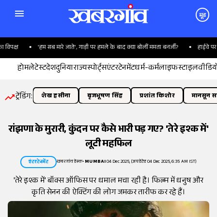
मूड
क्ष
'हम सब मारे जाते', गाड़ी पर हमले के बाद क्या बोलीं ममता बनर्जी?
हाईवे पर ट्रॉल
होम
लेटेस्ट
देश
दुनिया
राज्य
स्पोर्ट्स
एंटरटेनमेंट
धर्म-कर्म
लाइफस्टाइल
वीडिय
ट्रेंडिंग:
शेख हसीना
बृजभूषण सिंह
प्रशांत किशोर
मानसून सत
रांझणा के मुरारी, कुंदन पर कैसे भारी पड़ गए? 'तेरे इश्क में'
लूटी महफिल
खबरगांव डेस्क
•
MUMBAI
04 Dec 2025, (अपडेटेड 04 Dec 2025, 6:35 AM IST)
एंटरटेनमेंट
'तेरे इश्क में' बॉक्स ऑफिस पर धमाल मचा रही है। फिल्म में धनुष और
कृति सेनन की ऐक्टिंग की लोग जमकर तारीफ कर रहे हैं।