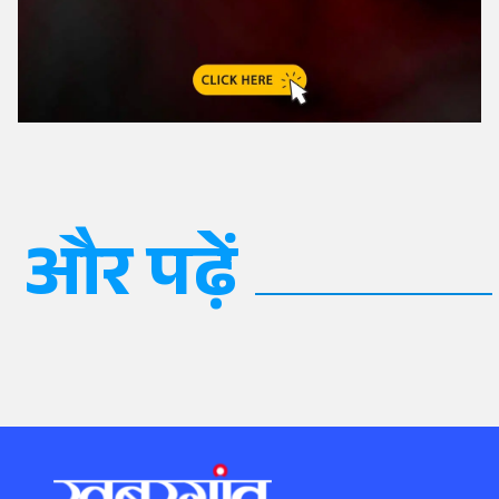
और पढ़ें