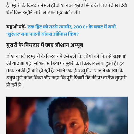
है।
मुरारी
के किरदार में भले ही
जीशान
अय्यूब
2 मिनट के लिए पर्दे पर दिखे
थे लेकिन उन्होंने सारी
लाइमलाइट
बटोर ली।
यह भी पढ़ें-
एक हिट को तरसे रणवीर, 280
Cr
के बजट में बनी
'धुरंधर' बना पाएगी बॉक्स ऑफिस किंग?
मुरारी के किरदार में छाए जीशान अय्यूब
जीशान
पर्दे पर
मुरारी
के किरदार में ऐसे ढले कि लोगों को फिर से '
रांझणा'
की याद आ गई।
सोशल
मीडिया पर
मुरारी
का किरदार छाया हुआ
है
। हर
तरफ उनकी ही बातें हो रही है। अपने एक इंटरव्यू में जीशान ने बताया कि
धनुष मुझे कॉल किया और कहा कि पूरी फिल्में मैंने की पर तारीफ तुम्हारी
हो रही है।