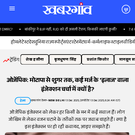
मूड
DMRC?
बांकीपुर ने BJP नहीं, RJD को दी असली टेंशन, किसकी जाएगी कुर्सी?
7.4 की त
होम
लेटेस्ट
देश
दुनिया
राज्य
स्पोर्ट्स
एंटरटेनमेंट
धर्म-कर्म
लाइफस्टाइल
वीडिय
ट्रेंडिंग:
शेख हसीना
बृजभूषण सिंह
प्रशांत किशोर
मानसून सत
ओजेंपिक: मोटापा से शुगर तक, कई मर्ज के 'इलाज' वाला
इंजेक्शन चर्चा में क्यों है?
खबरगांव डेस्क
•
NEW DELHI
13 Dec 2025, (अपडेटेड 13 Dec 2025, 6:24 AM IST)
हेल्थ
ओजेंपिक इंजेक्शन को लेकर हर किसी के मन में कई सवाल हैं। लोग
जोखिम से लेकर वजन घटाने के तरीकों तक पर जवाब चाहते हैं। क्या है
इस इंजेक्शन पर हो रही कवायद, आइए समझते हैं।