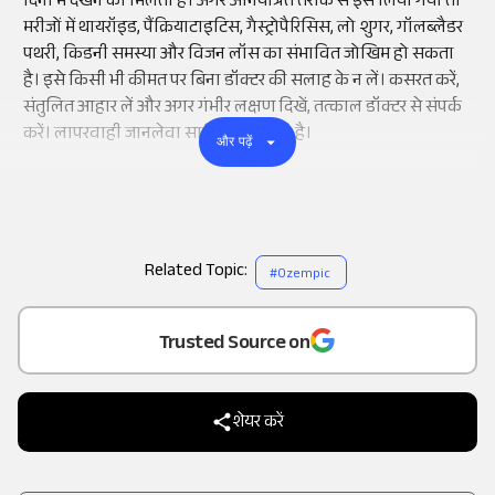
दिनों में देखने को मिलती है। अगर अनियंत्रित तरीके से इसे लिया गया तो
मरीजों में थायरॉइड, पैंक्रियाटाइटिस, गैस्ट्रोपैरिसिस, लो शुगर, गॉलब्लैडर
पथरी, किडनी समस्या और विजन लॉस का संभावित जोखिम हो सकता
है। इसे किसी भी कीमत पर बिना डॉक्टर की सलाह के न लें। कसरत करें,
संतुलित आहार लें और अगर गंभीर लक्षण दिखें, तत्काल डॉक्टर से संपर्क
करें। लापरवाही जानलेवा साबित हो सकती है।
और पढ़ें
Related Topic:
#
Ozempic
Add
as a
Trusted Source on
शेयर करें