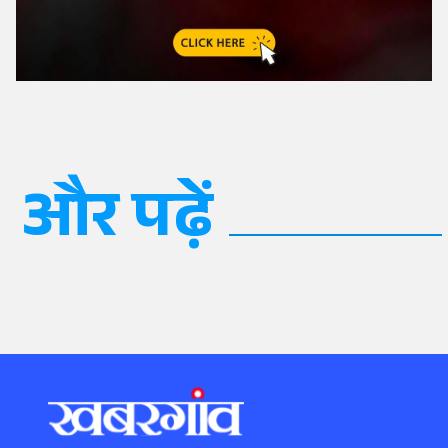
और पढ़ें