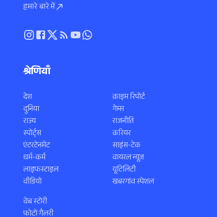
हमारे बारे में
श्रेणियाँ
देश
क्राइम रिपोर्ट
दुनिया
गेम्स
राज्य
राजनीति
स्पोर्ट्स
करियर
एंटरटेनमेंट
साइंस-टेक
धर्म-कर्म
वायरल न्यूज़
लाइफस्टाइल
यूटिलिटी
वीडियो
खबरगांव स्पेशल
वेब स्टोरी
फोटो गैलरी