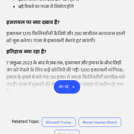
इंटरनेशनल पीस बोर्ड का गठन होगा
बड़े पैमाने पर गाजा में निर्माण होंगे
इजरायल पर क्या दबाव है?
इजरायल 1,170 फिलिस्तीनी कैदियों और 250 आजीवन कारावास वालों
को मुक्त करेगा। गाजा से इजरायली सेनाएं हट जाएंगी।
इतिहास क्या रहा है?
7 अक्तूबर 2023 के बाद से अब तक, इजरायल और हमास के बीच छिड़ी
जंग को रोकने के लिए कई कोशिशें की गईं। 1200 इजरायली नागिरक,
हमास के हमले में मारे गए। 50 हजार से ज्यादा फिलिस्तीनी नागरिक मारे
गए हैं। गाजा में भुखमरी की नौबत है। पूरा शहर खंडहर में तब्दील हो गया
और पढ़ें
है।
Related Topic:
#
Donald Trump
#
Israel-Hamas Attack