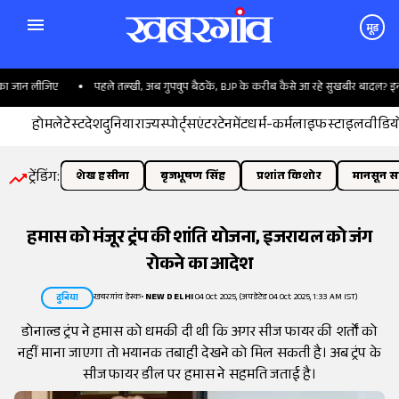
मूड
जान लीजिए
पहले तल्खी, अब गुपचुप बैठकें, BJP के करीब कैसे आ रहे सुखबीर बादल? इनसाइड 
होम
लेटेस्ट
देश
दुनिया
राज्य
स्पोर्ट्स
एंटरटेनमेंट
धर्म-कर्म
लाइफस्टाइल
वीडिय
ट्रेंडिंग:
शेख हसीना
बृजभूषण सिंह
प्रशांत किशोर
मानसून सत
हमास को मंजूर ट्रंप की शांति योजना, इजरायल को जंग
रोकने का आदेश
खबरगांव डेस्क
•
NEW DELHI
04 Oct 2025, (अपडेटेड 04 Oct 2025, 1:33 AM IST)
दुनिया
डोनाल्ड ट्रंप ने हमास को धमकी दी थी कि अगर सीज फायर की शर्तों को
नहीं माना जाएगा तो भयानक तबाही देखने को मिल सकती है। अब ट्रंप के
सीज फायर डील पर हमास ने सहमति जताई है।