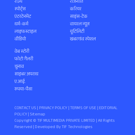
राज्य
राजनीति
स्पोर्ट्स
करियर
एंटरटेनमेंट
साइंस-टेक
धर्म-कर्म
वायरल न्यूज़
लाइफस्टाइल
यूटिलिटी
वीडियो
खबरगांव स्पेशल
वेब स्टोरी
फोटो गैलरी
चुनाव
साइबर अपराध
ए.आई.
रुपया-पैसा
CONTACT US |
PRIVACY POLICY
|
TERMS OF USE
|
EDITORIAL
POLICY
| Sitemap
Copyright ©️ TIF MULTIMEDIA PRIVATE LIMITED | All Rights
Reserved | Developed By
TIF Technologies