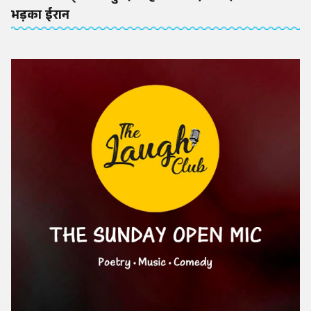
भड़का ईरान