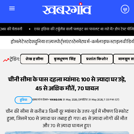
मूड
R की चेतावनी
एयर इंडिया की टर्बुलेंस वाली फ्लाइट का पायलट था नशे में? डोप टेस्ट पॉजिटिव
होम
लेटेस्ट
देश
दुनिया
राज्य
स्पोर्ट्स
एंटरटेनमेंट
धर्म-कर्म
लाइफस्टाइल
वीडिय
ट्रेंडिंग:
शेख हसीना
बृजभूषण सिंह
प्रशांत किशोर
मानसून सत
चीनी सीमा के पास दहला म्यांमार; 100 से ज्यादा घर उड़े,
45 से अधिक मौतें, 70 घायल
खबरगांव डेस्क
•
YANGON
31 May 2026, (अपडेटेड 31 May 2026, 7:33 PM IST)
दुनिया
चीन की सीमा से करीब 3 किमी दूर म्यांमार के उत्तर-पूर्व में भीषण विस्फोट
हुआ, जिसमें 100 से ज्यादा घर तबाह हो गए। 45 से ज्यादा लोगों की मौत
और 70 से ज्यादा घायल हुए।