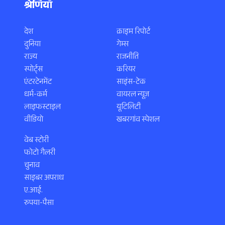
श्रेणियाँ
देश
क्राइम रिपोर्ट
दुनिया
गेम्स
राज्य
राजनीति
स्पोर्ट्स
करियर
एंटरटेनमेंट
साइंस-टेक
धर्म-कर्म
वायरल न्यूज़
लाइफस्टाइल
यूटिलिटी
वीडियो
खबरगांव स्पेशल
वेब स्टोरी
फोटो गैलरी
चुनाव
साइबर अपराध
ए.आई.
रुपया-पैसा