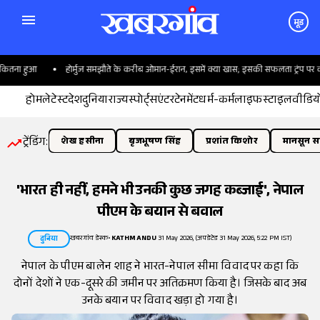
मूड
तना हुआ
होर्मुज समझौते के करीब ओमान-ईरान, इसमें क्या खास; इसकी सफलता ट्रंप पर क्यों
होम
लेटेस्ट
देश
दुनिया
राज्य
स्पोर्ट्स
एंटरटेनमेंट
धर्म-कर्म
लाइफस्टाइल
वीडिय
ट्रेंडिंग:
शेख हसीना
बृजभूषण सिंह
प्रशांत किशोर
मानसून सत
'भारत ही नहीं, हमने भी उनकी कुछ जगह कब्जाई', नेपाल
पीएम के बयान से बवाल
खबरगांव डेस्क
•
KATHMANDU
31 May 2026, (अपडेटेड 31 May 2026, 5:22 PM IST)
दुनिया
नेपाल के पीएम बालेन शाह ने भारत-नेपाल सीमा विवाद पर कहा कि
दोनों देशों ने एक-दूसरे की जमीन पर अतिक्रमण किया है। जिसके बाद अब
उनके बयान पर विवाद खड़ा हो गया है।