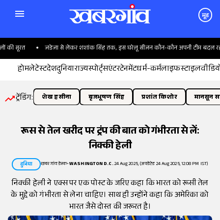
मूड
ी सूरत
जडेजा से लेकर शशांक सिंह तक, इस घरेलू सीजन कौन-कौन अपनी टीम बदल रहा है?
होम
लेटेस्ट
देश
दुनिया
राज्य
स्पोर्ट्स
एंटरटेनमेंट
धर्म-कर्म
लाइफस्टाइल
वीडिय
ट्रेंडिंग:
शेख हसीना
बृजभूषण सिंह
प्रशांत किशोर
मानसून सत
रूस से तेल खरीद पर ट्रंप की बात को गंभीरता से लें:
निक्की हेली
खबरगांव डेस्क
•
WASHINGTON D.C.
24 Aug 2025, (अपडेटेड 24 Aug 2025, 12:08 PM IST)
दुनिया
निक्की हेली ने एक्स पर एक पोस्ट के जरिए कहा कि भारत को रूसी तेल
के मुद्दे को गंभीरता से लेना चाहिए। साथ ही उन्होंने कहा कि अमेरिका को
भारत जैसे दोस्त की जरूरत है।