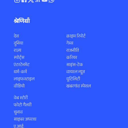
श्रेणियाँ
देश
क्राइम रिपोर्ट
दुनिया
गेम्स
राज्य
राजनीति
स्पोर्ट्स
करियर
एंटरटेनमेंट
साइंस-टेक
धर्म-कर्म
वायरल न्यूज़
लाइफस्टाइल
यूटिलिटी
वीडियो
खबरगांव स्पेशल
वेब स्टोरी
फोटो गैलरी
चुनाव
साइबर अपराध
ए.आई.