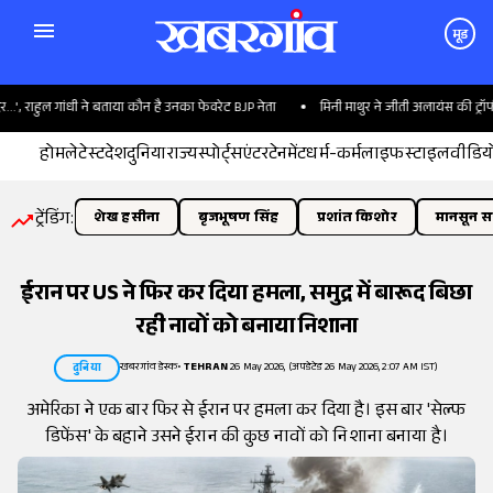
मूड
 राहुल गांधी ने बताया कौन है उनका फेवरेट BJP नेता
मिनी माथुर ने जीती अलायंस की ट्रॉफी
होम
लेटेस्ट
देश
दुनिया
राज्य
स्पोर्ट्स
एंटरटेनमेंट
धर्म-कर्म
लाइफस्टाइल
वीडिय
ट्रेंडिंग:
शेख हसीना
बृजभूषण सिंह
प्रशांत किशोर
मानसून सत
ईरान पर US ने फिर कर दिया हमला, समुद्र में बारूद बिछा
रही नावों को बनाया निशाना
खबरगांव डेस्क
•
TEHRAN
26 May 2026, (अपडेटेड 26 May 2026, 2:07 AM IST)
दुनिया
अमेरिका ने एक बार फिर से ईरान पर हमला कर दिया है। इस बार 'सेल्फ
डिफेंस' के बहाने उसने ईरान की कुछ नावों को निशाना बनाया है।