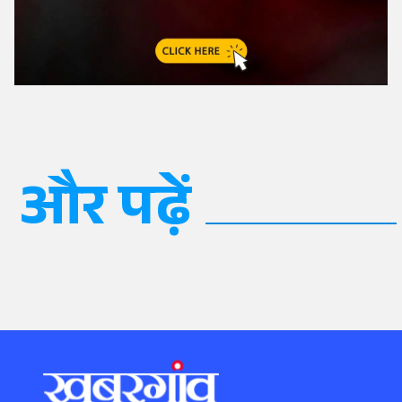
और पढ़ें