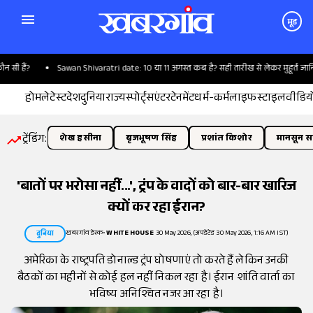
मूड
 हैं?
Sawan Shivaratri date: 10 या 11 अगस्त कब है? सही तारीख से लेकर मुहूर्त जानिए
होम
लेटेस्ट
देश
दुनिया
राज्य
स्पोर्ट्स
एंटरटेनमेंट
धर्म-कर्म
लाइफस्टाइल
वीडिय
ट्रेंडिंग:
शेख हसीना
बृजभूषण सिंह
प्रशांत किशोर
मानसून सत
'बातों पर भरोसा नहीं...', ट्रंप के वादों को बार-बार खारिज
क्यों कर रहा ईरान?
खबरगांव डेस्क
•
WHITE HOUSE
30 May 2026, (अपडेटेड 30 May 2026, 1:16 AM IST)
दुनिया
अमेरिका के राष्ट्रपति डोनाल्ड ट्रंप घोषणाएं तो करते हैं लेकिन उनकी
बैठकों का महीनों से कोई हल नहीं निकल रहा है। ईरान शांति वार्ता का
भविष्य अनिश्चित नजर आ रहा है।