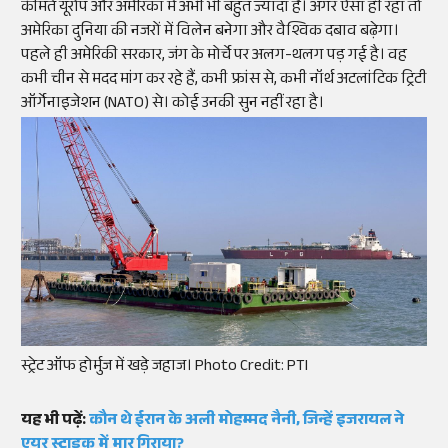
कीमतें यूरोप और अमेरिका में अभी भी बहुत ज्यादा हैं। अगर ऐसा ही रहा तो
अमेरिका दुनिया की नजरों में विलेन बनेगा और वैश्विक दबाव बढ़ेगा।
पहले ही अमेरिकी सरकार, जंग के मोर्चे पर अलग-थलग पड़ गई है। वह
कभी चीन से मदद मांग कर रहे हैं, कभी फ्रांस से, कभी नॉर्थ अटलांटिक ट्रिटी
ऑर्गेनाइजेशन (NATO) से। कोई उनकी सुन नहीं रहा है।
स्ट्रेट ऑफ होर्मुज में खड़े जहाज। Photo Credit: PTI
यह भी पढ़ें:
कौन थे ईरान के अली मोहम्मद नैनी, जिन्हें इजरायल ने
एयर स्ट्राइक में मार गिराया?