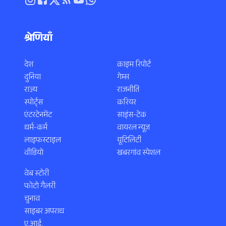
श्रेणियाँ
देश
क्राइम रिपोर्ट
दुनिया
गेम्स
राज्य
राजनीति
स्पोर्ट्स
करियर
एंटरटेनमेंट
साइंस-टेक
धर्म-कर्म
वायरल न्यूज़
लाइफस्टाइल
यूटिलिटी
वीडियो
खबरगांव स्पेशल
वेब स्टोरी
फोटो गैलरी
चुनाव
साइबर अपराध
ए.आई.