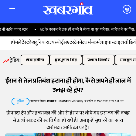
मूड
के पावर स्टार
AC के चक्कर में एक ही कमरे में सोया था पूरा परिवार, बारिश में घर गिरा; 6 की 
होम
लेटेस्ट
देश
दुनिया
राज्य
स्पोर्ट्स
एंटरटेनमेंट
धर्म-कर्म
लाइफस्टाइल
वीडिय
ट्रेंडिंग:
शेख हसीना
बृजभूषण सिंह
प्रशांत किशोर
मानसून सत
ईरान से तेल प्रतिबंध हटाना ही होगा, कैसे अपने ही जाल में
उलझ रहे ट्रंप?
खबरगांव डेस्क
•
WHITE HOUSE
21 Mar 2026, (अपडेटेड 21 Mar 2026, 1:39 AM IST)
दुनिया
डोनाल्ड ट्रंप और इजरायल की ओर से ईरान पर थोपे गए इस जंग की वजह
से ऊर्जा संकट की स्थति पैदा हो रही है। अब इन्हें सुधारने का सारा
दारोमदार अमेरिका पर है।