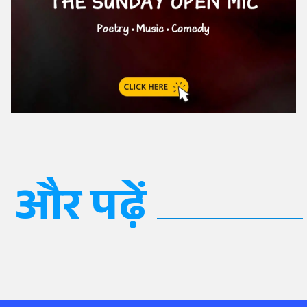
और पढ़ें