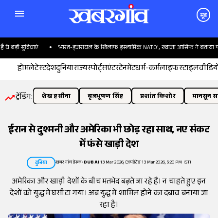
मूड
ड़ी सुविधाएं
'भारत-इजरायल के खिलाफ इस्लामिक NATO', ख्वाजा आसिफ ने बताया पाकिस्त
होम
लेटेस्ट
देश
दुनिया
राज्य
स्पोर्ट्स
एंटरटेनमेंट
धर्म-कर्म
लाइफस्टाइल
वीडिय
ट्रेंडिंग:
शेख हसीना
बृजभूषण सिंह
प्रशांत किशोर
मानसून सत
ईरान से दुश्मनी और अमेरिका भी छोड़ रहा साथ, नए संकट
में फंसे खाड़ी देश
खबरगांव डेस्क
•
DUBAI
13 Mar 2026, (अपडेटेड 13 Mar 2026, 5:20 PM IST)
दुनिया
अमेरिका और खाड़ी देशों के बीच मतभेद बढ़ते जा रहे हैं। न चाहते हुए इन
देशों को युद्ध में घसीटा गया। अब युद्ध में शामिल होने का दबाव बनाया जा
रहा है।