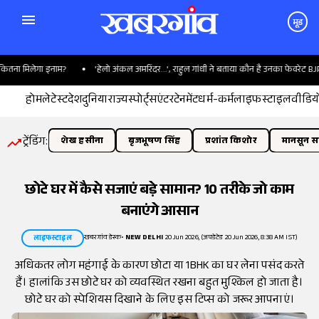
मूड
ना मिलेगा इनाम?
'हेलो अंकल अमरिंदर...', राहुल गांधी ने बताया कौन है उनका फेवरेट BJP नेता
होम
लेटेस्ट
देश
दुनिया
राज्य
स्पोर्ट्स
एंटरटेनमेंट
धर्म-कर्म
लाइफस्टाइल
वीडिय
ट्रेंडिंग:
शेख हसीना
बृजभूषण सिंह
प्रशांत किशोर
मानसून सत
छोटे घर में कैसे सजाएं बड़े सामान? 10 तरीके जो काम
बनाएंगे आसान
खबरगांव डेस्क
•
NEW DELHI
20 Jun 2026, (अपडेटेड 20 Jun 2026, 8:38 AM IST)
लाइफस्टाइल
अधिकतर लोग महंगाई के कारण छोटा या 1BHK का घर लेना पसंद करते
हैं। हालांकि उस छोटे घर को व्यवस्थित रखना बहुत मुश्किल हो जाता है।
छोटे घर को स्पेशियस दिखाने के लिए इस टिप्स को जरूर आपनाएं।