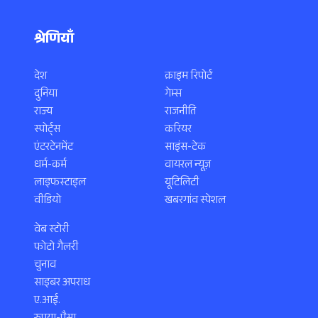
श्रेणियाँ
देश
क्राइम रिपोर्ट
दुनिया
गेम्स
राज्य
राजनीति
स्पोर्ट्स
करियर
एंटरटेनमेंट
साइंस-टेक
धर्म-कर्म
वायरल न्यूज़
लाइफस्टाइल
यूटिलिटी
वीडियो
खबरगांव स्पेशल
वेब स्टोरी
फोटो गैलरी
चुनाव
साइबर अपराध
ए.आई.