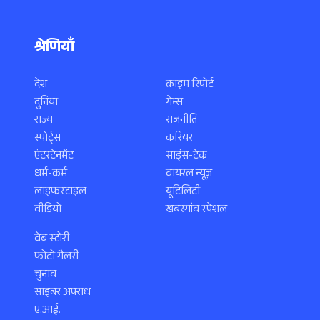
श्रेणियाँ
देश
क्राइम रिपोर्ट
दुनिया
गेम्स
राज्य
राजनीति
स्पोर्ट्स
करियर
एंटरटेनमेंट
साइंस-टेक
धर्म-कर्म
वायरल न्यूज़
लाइफस्टाइल
यूटिलिटी
वीडियो
खबरगांव स्पेशल
वेब स्टोरी
फोटो गैलरी
चुनाव
साइबर अपराध
ए.आई.