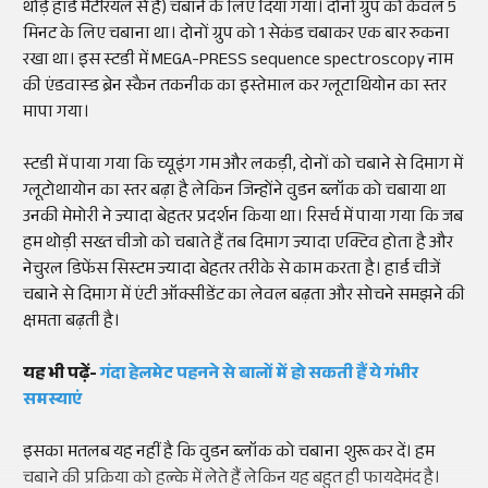
थोड़े
हार्ड
मैटेरियल
से है)
चबाने के लिए दिया गया। दोनों ग्रुप को केवल 5
मिनट के लिए चबाना था। दोनों ग्रुप को 1
सेकंड
चबाकर एक बार रुकना
रखा था। इस
स्टडी
में
MEGA-PRESS sequence spectroscopy
नाम
की
एंडवास्ड
ब्रेन
स्कैन तकनीक का इस्तेमाल कर
ग्लूटाथियोन
का स्तर
मापा गया।
स्टडी में पाया गया कि
च्यूइंग
गम और लकड़ी, दोनों को चबाने से दिमाग में
ग्लूटोथायोन
का स्तर बढ़ा है लेकिन जिन्होंने
वुडन
ब्लॉक
को चबाया था
उनकी
मेमोरी
ने ज्यादा बेहतर प्रदर्शन किया था।
रिसर्च
में पाया गया कि जब
हम थोड़ी सख्त
चीजो
को चबाते हैं तब दिमाग ज्यादा
एक्टिव
होता है और
नेचुरल
डिफेंस
सिस्टम
ज्यादा बेहतर तरीके से काम करता है।
हार्ड
चीजें
चबाने से दिमाग में
एंटी
ऑक्सीडेंट
का
लेवल
बढ़ता और सोचने समझने की
क्षमता बढ़ती है।
यह भी पढ़ें-
गंदा
हेलमेट
पहनने से बालों में हो सकती हैं ये गंभीर
समस्याएं
इसका मतलब यह नहीं है कि
वुडन
ब्लॉक
को चबाना शुरू कर दें। हम
चबाने की प्रक्रिया को हल्के में लेते हैं लेकिन यह बहुत ही फायदेमंद है।