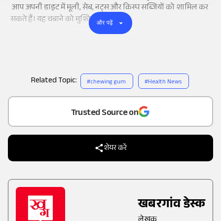
आप अपनी
डाइट
में मूली, सेब,
नट्स
और
क्रिस्प
सब्जियों को शामिल कर
सकते हैं। यह चबाने को मुश्किल बनाती है।
और पढ़ें
Related Topic:
#
chewing gum
#
Health News
Add
as a
Trusted Source on
शेयर करें
खबरगांव डेस्क
लेखक