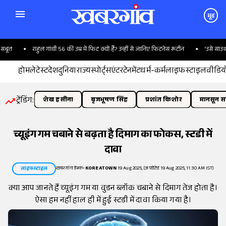
मूड
त
राहुल गांधी 56 की उम्र में फिट क्यों हैं? उन्हीं से जानिए फिटनेस रूटीन
'उसे साउथ अफ्
होम
लेटेस्ट
देश
दुनिया
राज्य
स्पोर्ट्स
एंटरटेनमेंट
धर्म-कर्म
लाइफस्टाइल
वीडिय
ट्रेंडिंग:
शेख हसीना
बृजभूषण सिंह
प्रशांत किशोर
मानसून सत
च्यूइंग गम चबाने से बढ़ता है दिमाग का फोकस, स्टडी में
दावा
खबरगांव डेस्क
•
KOREATOWN
19 Aug 2025, (अपडेटेड 19 Aug 2025, 11:30 AM IST)
लाइफस्टाइल
क्या आप जानते हैं च्यूइंग गम या वुडन ब्लॉक चबाने से दिमाग तेज होता है।
ऐसा हम नहीं हाल ही में हुई स्टडी में दावा किया गया है।