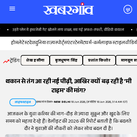
मूड
उड़ते प्लेन में इमरजेंसी गेट खोलने लगा शख्स, मच गई अफरा-तफरी, वीडियो वायरल
झारखंड
होम
लेटेस्ट
देश
दुनिया
राज्य
स्पोर्ट्स
एंटरटेनमेंट
धर्म-कर्म
लाइफस्टाइल
वीडिय
ट्रेंडिंग:
शेख हसीना
बृजभूषण सिंह
प्रशांत किशोर
मानसून सत
थकान से तंग आ रही नई पीढ़ी, आखिर क्यों बढ़ रही है 'मी
टाइम' की मांग?
खबरगांव डेस्क
•
NEW DELHI
18 Jun 2026, (अपडेटेड 18 Jun 2026, 3:14 AM IST)
लाइफस्टाइल
आजकल के युवा करियर की भाग-दौड़ से ज्यादा सुकून और खुद के लिए
समय को महत्व दे रहे हैं। डेलॉइट की 2026 की रिपोर्ट बताती है कि बदलते
दौर ने युवाओं की नौकरी को लेकर सोच बदल दी है।