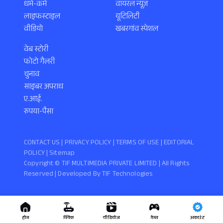
धर्म-कर्म
वायरल न्यूज़
लाइफस्टाइल
यूटिलिटी
वीडियो
खबरगांव स्पेशल
वेब स्टोरी
फोटो गैलरी
चुनाव
साइबर अपराध
ए.आई.
रुपया-पैसा
CONTACT US |
PRIVACY POLICY
|
TERMS OF USE
|
EDITORIAL
POLICY
| Sitemap
Copyright ©️ TIF MULTIMEDIA PRIVATE LIMITED | All Rights
Reserved | Developed By
TIF Technologies
होम
क्विक
वीडियोज
गेम्स
अकाउंट