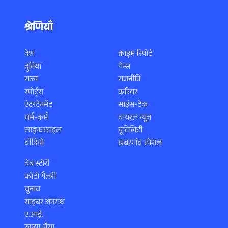
श्रेणियाँ
देश
क्राइम रिपोर्ट
दुनिया
गेम्स
राज्य
राजनीति
स्पोर्ट्स
करियर
एंटरटेनमेंट
साइंस-टेक
धर्म-कर्म
वायरल न्यूज़
लाइफस्टाइल
यूटिलिटी
वीडियो
खबरगांव स्पेशल
वेब स्टोरी
फोटो गैलरी
चुनाव
साइबर अपराध
ए.आई.