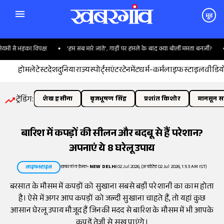
मूड
से भड़का विपक्ष
'हम सब मारे जाते', गाड़ी पर हमले के बाद क्या बोलीं ममता बनर्जी?
ह
होम
लेटेस्ट
देश
दुनिया
राज्य
स्पोर्ट्स
एंटरटेनमेंट
धर्म-कर्म
लाइफस्टाइल
वीडिय
ट्रेंडिंग:
शेख हसीना
बृजभूषण सिंह
प्रशांत किशोर
मानसून सत
बारिश में कपड़ों की सीलन और बदबू से हैं परेशान?
अपनाएं ये 8 घरेलू उपाय
खबरगांव डेस्क
•
NEW DELHI
02 Jul 2026, (अपडेटेड 02 Jul 2026, 1:53 AM IST)
लाइफस्टाइल
बरसात के मौसम में कपड़ों को सुखाना सबसे बड़ी परेशानी का काम होता
है। ऐसे में अगर आप कपड़ों को जल्दी सुखाना चाहते हैं, तो यहां कुछ
आसान घेरलू उपाय मौजूद हैं जिनकी मदद से बारिश के मौसम में भी आपके
कपड़ें तेजी से सूख पाएंगे।