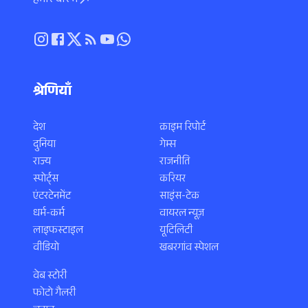
हमारे बारे में
श्रेणियाँ
देश
क्राइम रिपोर्ट
दुनिया
गेम्स
राज्य
राजनीति
स्पोर्ट्स
करियर
एंटरटेनमेंट
साइंस-टेक
धर्म-कर्म
वायरल न्यूज़
लाइफस्टाइल
यूटिलिटी
वीडियो
खबरगांव स्पेशल
वेब स्टोरी
फोटो गैलरी