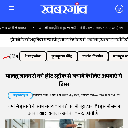
मूड
धिकारी ने बताया
'कागजी समझौते से सुरक्षा नहीं मिलेगी', सऊदी अरब पर भड़का ईरान
होम
लेटेस्ट
देश
दुनिया
राज्य
स्पोर्ट्स
एंटरटेनमेंट
धर्म-कर्म
लाइफस्टाइल
वीडिय
ट्रेंडिंग:
शेख हसीना
बृजभूषण सिंह
प्रशांत किशोर
मानसून सत
पालतू जानवरों को हीट स्ट्रोक से बचाने के लिए अपनाएं ये
टिप्स
खबरगांव डेस्क
•
NEW DELHI
25 May 2026, (अपडेटेड 25 May 2026, 12:24 PM IST)
लाइफस्टाइल
गर्मी से इंसानों के साथ-साथ जानवरों का भी बुरा हाल है। इस मौसम में
उनका खास ख्याल रखने की जरूरत होती है।