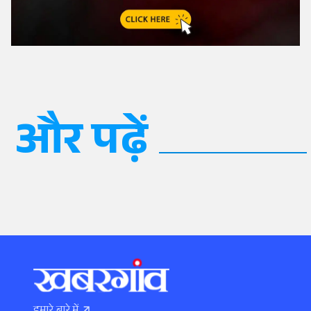
और पढ़ें