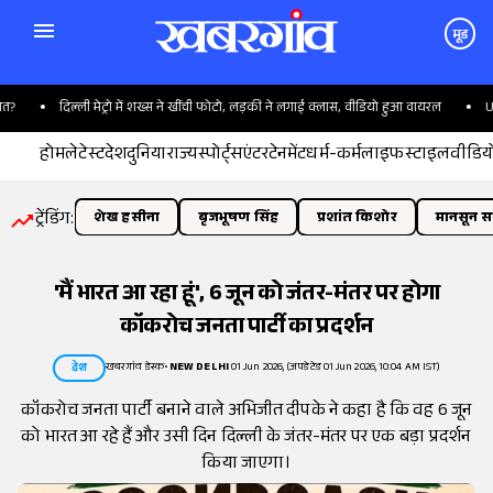
मूड
दिल्ली मेट्रो में शख्स ने खींची फोटो, लड़की ने लगाई क्लास, वीडियो हुआ वायरल
UPI पे
होम
लेटेस्ट
देश
दुनिया
राज्य
स्पोर्ट्स
एंटरटेनमेंट
धर्म-कर्म
लाइफस्टाइल
वीडिय
ट्रेंडिंग:
शेख हसीना
बृजभूषण सिंह
प्रशांत किशोर
मानसून सत
'मैं भारत आ रहा हूं', 6 जून को जंतर-मंतर पर होगा
कॉकरोच जनता पार्टी का प्रदर्शन
खबरगांव डेस्क
•
NEW DELHI
01 Jun 2026, (अपडेटेड 01 Jun 2026, 10:04 AM IST)
देश
कॉकरोच जनता पार्टी बनाने वाले अभिजीत दीपके ने कहा है कि वह 6 जून
को भारत आ रहे हैं और उसी दिन दिल्ली के जंतर-मंतर पर एक बड़ा प्रदर्शन
किया जाएगा।