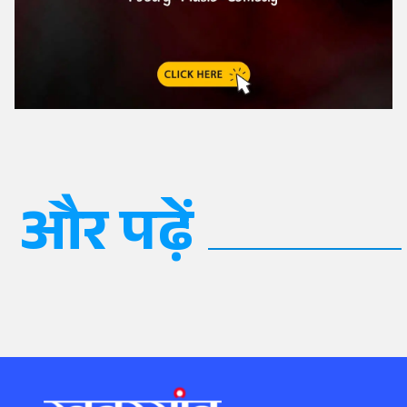
और पढ़ें