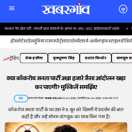
मूड
रकार गेम खेल रही', नकली छात्र संगठनों के ज्ञापन पर JPSC-JSSC आंदोलनकारी भड़के
छाता 
होम
लेटेस्ट
देश
दुनिया
राज्य
स्पोर्ट्स
एंटरटेनमेंट
धर्म-कर्म
लाइफस्टाइल
वीडिय
ट्रेंडिंग:
शेख हसीना
बृजभूषण सिंह
प्रशांत किशोर
मानसून सत
क्या कॉकरोच जनता पार्टी अन्ना हजारे जैसा आंदोलन खड़ा
कर पाएगी? मुश्किलें समझिए
खबरगांव डेस्क
•
NEW DELHI
04 Jun 2026, (अपडेटेड 04 Jun 2026, 12:40 AM IST)
देश
कॉकरोच जनता पार्टी के फाउंडर ने 6 जून को दिल्ली में प्रदर्शन की बात
कही है और उन्हें सोनम वांगचुक का साथ मिल गया है।