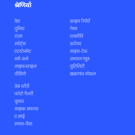
श्रेणियाँ
देश
क्राइम रिपोर्ट
दुनिया
गेम्स
राज्य
राजनीति
स्पोर्ट्स
करियर
एंटरटेनमेंट
साइंस-टेक
धर्म-कर्म
वायरल न्यूज़
लाइफस्टाइल
यूटिलिटी
वीडियो
खबरगांव स्पेशल
वेब स्टोरी
फोटो गैलरी
चुनाव
साइबर अपराध
ए.आई.
रुपया-पैसा