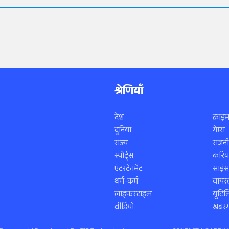
श्रेणियाँ
देश
क्राइम
दुनिया
गेम्स
राज्य
राजनी
स्पोर्ट्स
करिय
एंटरटेनमेंट
साइं
धर्म-कर्म
वायरल
लाइफस्टाइल
यूटिल
वीडियो
खबरगा