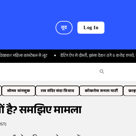
मूड
Log In
िला कांस्टेबल से लूट
डेटिंग ऐप से दोस्ती, झांसा देकर ठगे 6 करोड़ रुपये, नोटों पर 
सोनम वांगचुक
राम मंदिर चंदा विवाद
कॉकरोच जनता पार्टी
फ्रा
क्यों है? समझिए मामला
IST)