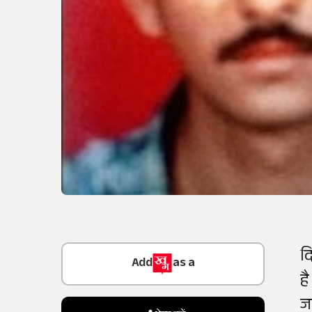
Add
as a
द
Trusted Source on
ह
जा