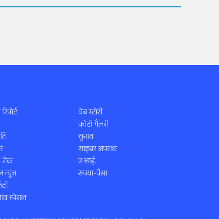
 रिपोर्ट
वेब स्टोरी
फोटो गैलरी
ति
चुनाव
र
साइबर अपराध
स-टेक
ए.आई.
 न्यूज़
रुपया-पैसा
िटी
ंव स्पेशल