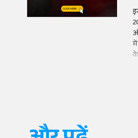
इ
2
अ
मे
क