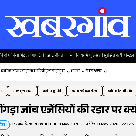
यां भिड़ीं; हाथापाई की आई नौबत
बिहार में पुलिस ही सुरक्षित नहीं, पिस्टल दिखाकर मह
-कर्म
लाइफस्टाइल
वीडियो
इनसाइट्स
भारत
गेम्स
अन्य
ोर
मानसून सत्र
दलीप ट्रॉफी
कॉमनवेल्थ गेम्स
अभिजीत दीपके
ा झींगड़ा जांच एजेंसियों की रडार पर 
खबरगांव डेस्क
•
NEW DELHI
31 May 2026, (अपडेटेड 31 May 2026, 6:23 AM 
देश