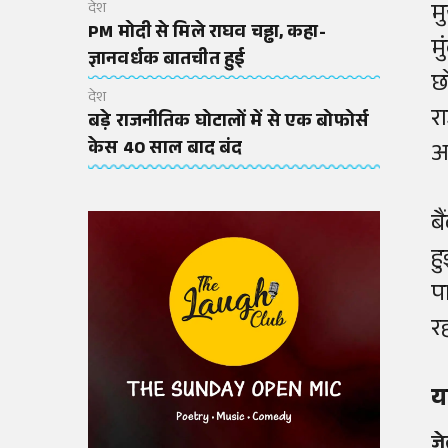
म
देश
PM मोदी से मिले राघव चड्ढा, कहा-
म
ज्ञानवर्धक बातचीत हुई
छ
देश
र
बड़े राजनीतिक घोटालों में से एक बोफोर्स
केस 40 साल बाद बंद
आ
ब
ह
प
र
य
जे