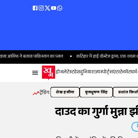
े बताया पाकिस्तान का प्लान
कटिहार में हाई वोल्टेज ड्रामा, एक शख्स की दो पत्नि
होम
लेटेस्ट
देश
दुनिया
राज्य
स्पोर्ट्स
एंटरटेनमेंट
धर्म
ट्रेंडिंग:
शेख हसीना
बृजभूषण सिंह
प्रशांत किश
दाउद का गुर्गा मुन्न