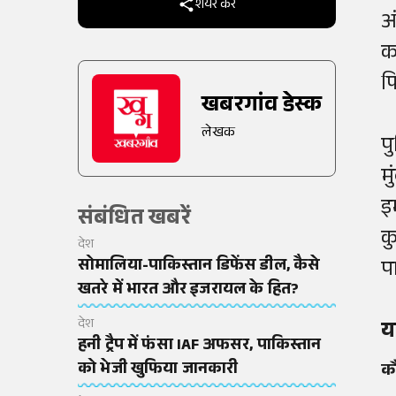
शेयर करें
अ
क
फ
खबरगांव डेस्क
लेखक
प
म
इ
संबंधित खबरें
क
देश
सोमालिया-पाकिस्तान डिफेंस डील, कैसे
प
खतरे में भारत और इजरायल के हित?
देश
य
हनी ट्रैप में फंसा IAF अफसर, पाकिस्तान
को भेजी खुफिया जानकारी
कौ