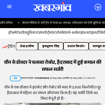
मूड
दीप मलिक
सोशल मीडिया से 'हनी ट्रैप' में फंसा IAF अफसर, पाकिस्तान को भेजी खुफिया जानका
होम
लेटेस्ट
देश
दुनिया
राज्य
स्पोर्ट्स
एंटरटेनमेंट
धर्म-कर्म
लाइफस्टाइल
वीडिय
ट्रेंडिंग:
शेख हसीना
बृजभूषण सिंह
प्रशांत किशोर
मानसून सत
चीन से डॉक्टर ने चलाया रोबोट, हैदराबाद में हुई कमाल की
सफल सर्जरी
खबरगांव डेस्क
•
HYDERABAD
30 May 2026, (अपडेटेड 30 May 2026, 11:11 AM IST)
देश
चीन से एक डॉक्टर ने इंटरनेट और रोबोट की मदद से 3,900 किलोमीटर दूर
हैदराबाद में महिला का सफल ऑपरेशन किया है। यह सर्जरी सिर्फ 90
मिनट में पूरी हो है।