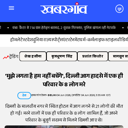
मूड
चंबा: कैंटर से 7.14 ग्राम हेरोइन बरामद, 2 युवक गिरफ्तार; पुलिस खंगाल रही नेटवर्क
मछली
होम
लेटेस्ट
देश
दुनिया
राज्य
स्पोर्ट्स
एंटरटेनमेंट
धर्म-कर्म
लाइफस्टाइल
वीडिय
ट्रेंडिंग:
शेख हसीना
बृजभूषण सिंह
प्रशांत किशोर
मानसून सत
'मुझे लगता है हम नहीं बचेंगे', दिल्ली आग हादसे में एक ही
परिवार के 8 लोग मरे
खबरगांव डेस्क
•
DELHI
04 Jun 2026, (अपडेटेड 04 Jun 2026, 5:55 AM IST)
देश
दिल्ली के मालवीय नगर में स्थित होटल में आग लगने से 21 लोगों की मौत
हो गई। मरने वालों में एक ही परिवार के 8 लोग शामिल हैं, जो अपने
परिवार के बुजुर्ग सदस्य से मिलने दिल्ली आए थे।