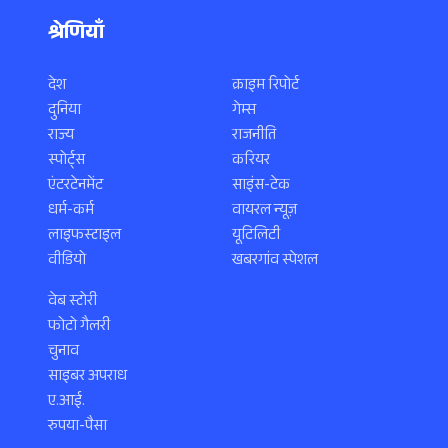
श्रेणियाँ
देश
क्राइम रिपोर्ट
दुनिया
गेम्स
राज्य
राजनीति
स्पोर्ट्स
करियर
एंटरटेनमेंट
साइंस-टेक
धर्म-कर्म
वायरल न्यूज़
लाइफस्टाइल
यूटिलिटी
वीडियो
खबरगांव स्पेशल
वेब स्टोरी
फोटो गैलरी
चुनाव
साइबर अपराध
ए.आई.
रुपया-पैसा