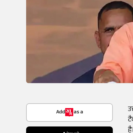
Add
as a
उ
Trusted Source on
ट
है