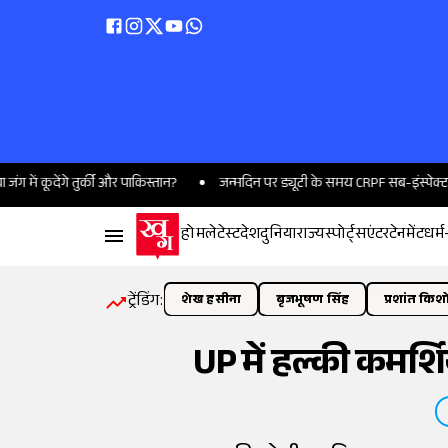
ेंगे तुर्की और पाकिस्तान?
जन्मदिन पर ड्यूटी के समय CRPF सब-इंस्पेक्टर को आया
होम
लेटेस्ट
देश
दुनिया
राज्य
स्पोर्ट्स
एंटरटेनमेंट
धर्म
ट्रेंडिंग:
शेख हसीना
बृजभूषण सिंह
प्रशांत किश
UP में हल्की कमर्शि