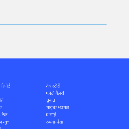
 रिपोर्ट
वेब स्टोरी
फोटो गैलरी
ति
चुनाव
र
साइबर अपराध
स-टेक
ए.आई.
 न्यूज़
रुपया-पैसा