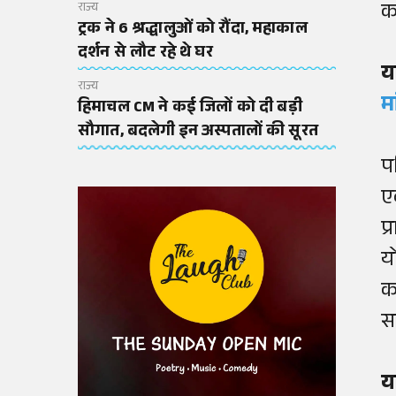
कर
राज्य
ट्रक ने 6 श्रद्धालुओं को रौंदा, महाकाल
दर्शन से लौट रहे थे घर
य
राज्य
म
हिमाचल CM ने कई जिलों को दी बड़ी
सौगात, बदलेगी इन अस्पतालों की सूरत
प
ए
प
य
क
स
य