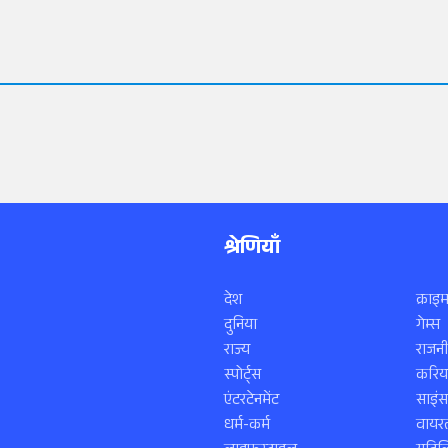
श्रेणियाँ
देश
क्राइम
दुनिया
गेम्स
राज्य
राजनी
स्पोर्ट्स
करिय
एंटरटेनमेंट
साइं
धर्म-कर्म
वायरल