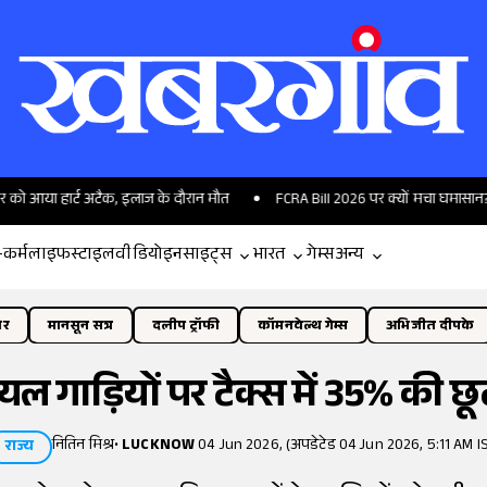
 हार्ट अटैक, इलाज के दौरान मौत
FCRA Bill 2026 पर क्यों मचा घमासान? विदेशी फंड
-कर्म
लाइफस्टाइल
वीडियो
इनसाइट्स
भारत
गेम्स
अन्य
ोर
मानसून सत्र
दलीप ट्रॉफी
कॉमनवेल्थ गेम्स
अभिजीत दीपके
यल गाड़ियों पर टैक्स में 35% की छू
नितिन मिश्र
•
LUCKNOW
04 Jun 2026, (अपडेटेड 04 Jun 2026, 5:11 AM I
राज्य