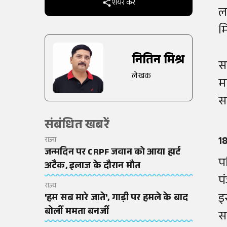
शेयर करें
ल
म
नितिन मिश्र
स
लेखक
म
स
संबंधित खबरें
18
राज्य
जन्मदिन पर CRPF जवान को आया हार्ट
प
अटैक, इलाज के दौरान मौत
प
राज्य
इ
'हम सब मारे जाते', गाड़ी पर हमले के बाद
बोलीं ममता बनर्जी
स