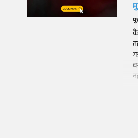
म
पु
क
त
ग
व
नह