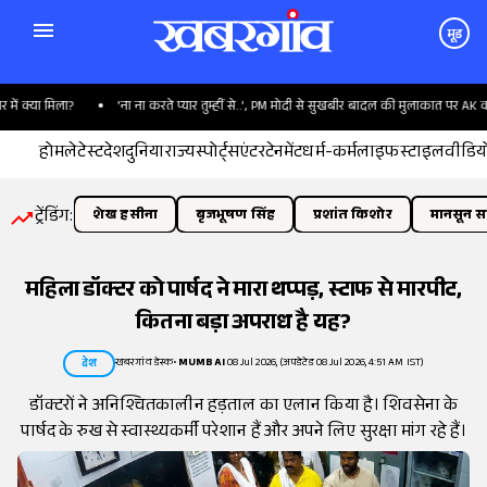
मूड
्या मिला?
'ना ना करते प्यार तुम्हीं से..', PM मोदी से सुखबीर बादल की मुलाकात पर AK का तं
होम
लेटेस्ट
देश
दुनिया
राज्य
स्पोर्ट्स
एंटरटेनमेंट
धर्म-कर्म
लाइफस्टाइल
वीडिय
ट्रेंडिंग:
शेख हसीना
बृजभूषण सिंह
प्रशांत किशोर
मानसून सत
महिला डॉक्टर को पार्षद ने मारा थप्पड़, स्टाफ से मारपीट,
कितना बड़ा अपराध है यह?
खबरगांव डेस्क
•
MUMBAI
08 Jul 2026, (अपडेटेड 08 Jul 2026, 4:51 AM IST)
देश
डॉक्टरों ने अनिश्चितकालीन हड़ताल का एलान किया है। शिवसेना के
पार्षद के रुख से स्वास्थ्यकर्मी परेशान हैं और अपने लिए सुरक्षा मांग रहे हैं।