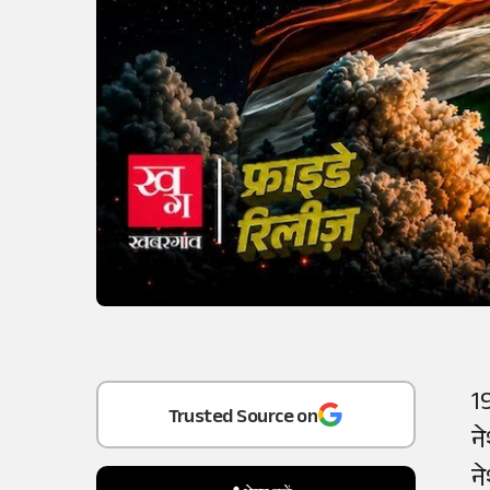
1
Add
as a
न
Trusted Source on
न