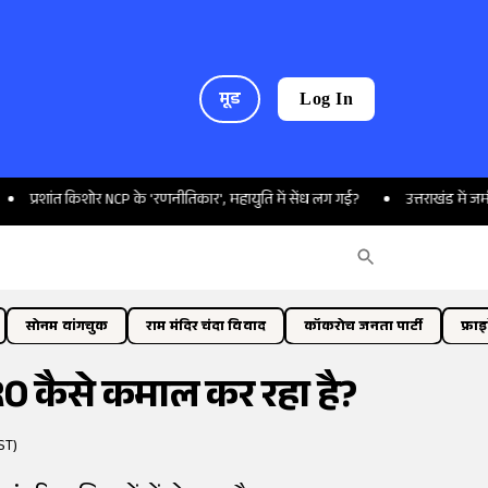
मूड
Log In
िशोर NCP के 'रणनीतिकार', महायुति में सेंध लग गई?
उत्तराखंड में जमीन नहीं मिल 
सोनम वांगचुक
राम मंदिर चंदा विवाद
कॉकरोच जनता पार्टी
फ्रा
SRO कैसे कमाल कर रहा है?
ST)