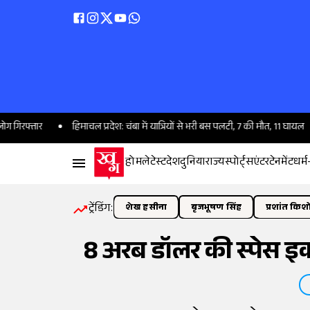
हिमाचल प्रदेश: चंबा में यात्रियों से भरी बस पलटी, 7 की मौत, 11 घायल
IND vs S
होम
लेटेस्ट
देश
दुनिया
राज्य
स्पोर्ट्स
एंटरटेनमेंट
धर्म
ट्रेंडिंग:
शेख हसीना
बृजभूषण सिंह
प्रशांत किश
8 अरब डॉलर की स्पेस इकॉ