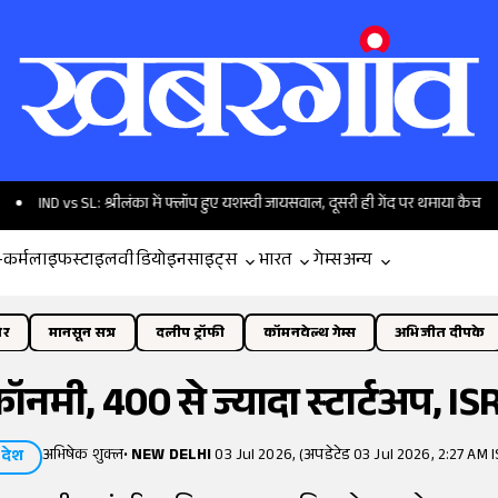
L: श्रीलंका में फ्लॉप हुए यशस्वी जायसवाल, दूसरी ही गेंद पर थमाया कैच
प्रशांत क
-कर्म
लाइफस्टाइल
वीडियो
इनसाइट्स
भारत
गेम्स
अन्य
ोर
मानसून सत्र
दलीप ट्रॉफी
कॉमनवेल्थ गेम्स
अभिजीत दीपके
नमी, 400 से ज्यादा स्टार्टअप, I
अभिषेक शुक्ल
•
NEW DELHI
03 Jul 2026, (अपडेटेड 03 Jul 2026, 2:27 AM I
देश