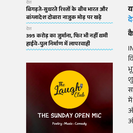
देश
य
बिगड़ते-सुधरते रिश्तों के बीच भारत और
बांग्लादेश दोबारा नाजुक मोड़ पर खड़े
द
देश
क
395 करोड़ का जुर्माना, फिर भी नहीं थमी
हाईवे-पुल निर्माण में लापरवाही
I
व
भ
श
स
म
औ
अ