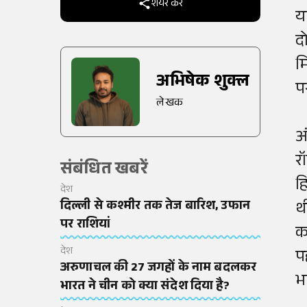
शेयर करें
य
द
म
अभिषेक शुक्ल
प
लेखक
अ
र
संबंधित खबरें
ह
देश
दिल्ली से कश्मीर तक तेज बारिश, उफान
थ
पर राशियां
क
देश
प
अरुणाचल की 27 जगहों के नाम बदलकर
भ
भारत ने चीन को क्या संदेश दिया है?