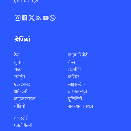
हमारे बारे में
श्रेणियाँ
देश
क्राइम रिपोर्ट
दुनिया
गेम्स
राज्य
राजनीति
स्पोर्ट्स
करियर
एंटरटेनमेंट
साइंस-टेक
धर्म-कर्म
वायरल न्यूज़
लाइफस्टाइल
यूटिलिटी
वीडियो
खबरगांव स्पेशल
वेब स्टोरी
फोटो गैलरी