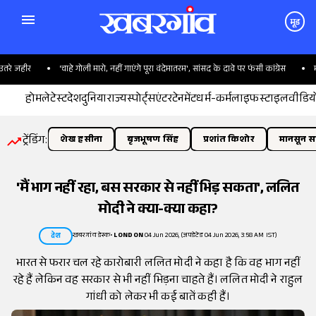
मूड
 जहीर
'चाहे गोली मारो, नहीं गाएंगे पूरा वंदेमातरम', सांसद के दावे पर फंसी कांग्रेस
महाराष
होम
लेटेस्ट
देश
दुनिया
राज्य
स्पोर्ट्स
एंटरटेनमेंट
धर्म-कर्म
लाइफस्टाइल
वीडिय
ट्रेंडिंग:
शेख हसीना
बृजभूषण सिंह
प्रशांत किशोर
मानसून सत
'मैं भाग नहीं रहा, बस सरकार से नहीं भिड़ सकता', ललित
मोदी ने क्या-क्या कहा?
खबरगांव डेस्क
•
LONDON
04 Jun 2026, (अपडेटेड 04 Jun 2026, 3:58 AM IST)
देश
भारत से फरार चल रहे कारोबारी ललित मोदी ने कहा है कि वह भाग नहीं
रहे हैं लेकिन वह सरकार से भी नहीं भिड़ना चाहते हैं। ललित मोदी ने राहुल
गांधी को लेकर भी कई बातें कही हैं।