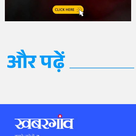
और पढ़ें