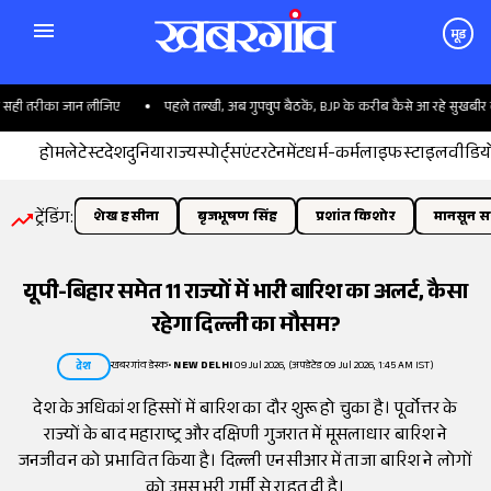
मूड
ही तरीका जान लीजिए
पहले तल्खी, अब गुपचुप बैठकें, BJP के करीब कैसे आ रहे सुखबीर बाद
होम
लेटेस्ट
देश
दुनिया
राज्य
स्पोर्ट्स
एंटरटेनमेंट
धर्म-कर्म
लाइफस्टाइल
वीडिय
ट्रेंडिंग:
शेख हसीना
बृजभूषण सिंह
प्रशांत किशोर
मानसून सत
यूपी-बिहार समेत 11 राज्यों में भारी बारिश का अलर्ट, कैसा
रहेगा दिल्ली का मौसम?
खबरगांव डेस्क
•
NEW DELHI
09 Jul 2026, (अपडेटेड 09 Jul 2026, 1:45 AM IST)
देश
देश के अधिकांश हिस्सों में बारिश का दौर शुरू हो चुका है। पूर्वोत्तर के
राज्यों के बाद महाराष्ट्र और दक्षिणी गुजरात में मूसलाधार बारिश ने
जनजीवन को प्रभावित किया है। दिल्ली एनसीआर में ताजा बारिश ने लोगों
को उमस भरी गर्मी से राहत दी है।