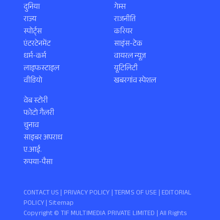
दुनिया
गेम्स
राज्य
राजनीति
स्पोर्ट्स
करियर
एंटरटेनमेंट
साइंस-टेक
धर्म-कर्म
वायरल न्यूज़
लाइफस्टाइल
यूटिलिटी
वीडियो
खबरगांव स्पेशल
वेब स्टोरी
फोटो गैलरी
चुनाव
साइबर अपराध
ए.आई.
रुपया-पैसा
CONTACT US |
PRIVACY POLICY
|
TERMS OF USE
|
EDITORIAL
POLICY
| Sitemap
Copyright ©️ TIF MULTIMEDIA PRIVATE LIMITED | All Rights