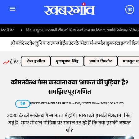
मूड
ढेर
विंडीज चूका, अफगानी टीम को मिला वर्ल्ड कप का टिकट, क्वालिफिकेशन प्रोसेस क्या है?
होम
लेटेस्ट
देश
दुनिया
राज्य
स्पोर्ट्स
एंटरटेनमेंट
धर्म-कर्म
लाइफस्टाइल
वीडिय
ट्रेंडिंग:
शेख हसीना
बृजभूषण सिंह
प्रशांत किशोर
मानसून सत
कॉमनवेल्थ गेम्स करवाना क्या 'आफत की पुड़िया' है?
समझिए पूरा गणित
खबरगांव डेस्क
•
NEW DELHI
28 Nov 2025, (अपडेटेड 28 Nov 2025, 6:06 AM IST)
देश
2030 के कॉमनवेल्थ गेम्स भारत में होंगे। भारत को इसकी मेजबानी मिल
गई है। मगर सोशल मीडिया पर सवाल उठ रहे हैं कि क्या इसकी जरूरत
थी?