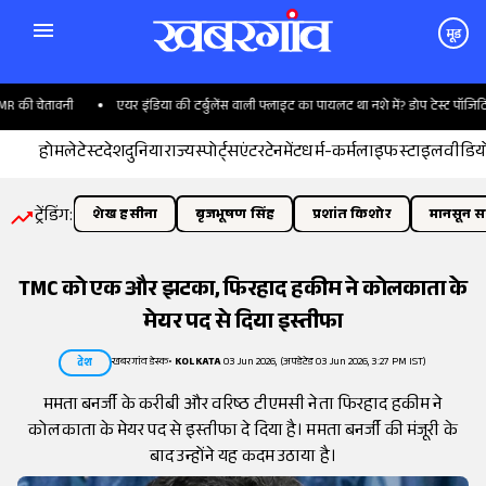
मूड
की चेतावनी
एयर इंडिया की टर्बुलेंस वाली फ्लाइट का पायलट था नशे में? डोप टेस्ट पॉजिटिव
होम
लेटेस्ट
देश
दुनिया
राज्य
स्पोर्ट्स
एंटरटेनमेंट
धर्म-कर्म
लाइफस्टाइल
वीडिय
ट्रेंडिंग:
शेख हसीना
बृजभूषण सिंह
प्रशांत किशोर
मानसून सत
TMC को एक और झटका, फिरहाद हकीम ने कोलकाता के
मेयर पद से दिया इस्तीफा
खबरगांव डेस्क
•
KOLKATA
03 Jun 2026, (अपडेटेड 03 Jun 2026, 3:27 PM IST)
देश
ममता बनर्जी के करीबी और वरिष्ठ टीएमसी नेता फिरहाद हकीम ने
कोलकाता के मेयर पद से इस्तीफा दे दिया है। ममता बनर्जी की मंजूरी के
बाद उन्होंने यह कदम उठाया है।