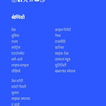
श्रेणियाँ
देश
क्राइम रिपोर्ट
दुनिया
गेम्स
राज्य
राजनीति
स्पोर्ट्स
करियर
एंटरटेनमेंट
साइंस-टेक
धर्म-कर्म
वायरल न्यूज़
लाइफस्टाइल
यूटिलिटी
वीडियो
खबरगांव स्पेशल
वेब स्टोरी
फोटो गैलरी
चुनाव
साइबर अपराध
ए.आई.