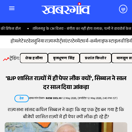
मूड
डिफेंस डील
तमिलनाडु के CM विजय - संगीता का नहीं होगा तलाक, पत्नी ने डायवोर्स केस लि
होम
लेटेस्ट
देश
दुनिया
राज्य
स्पोर्ट्स
एंटरटेनमेंट
धर्म-कर्म
लाइफस्टाइल
वीडिय
ट्रेंडिंग:
शेख हसीना
बृजभूषण सिंह
प्रशांत किशोर
मानसून सत
'BJP शासित राज्यों में ही पेपर लीक क्यों', सिब्बल ने साल
दर साल दिया आंकड़ा
खबरगांव डेस्क
•
NEW DELHI
12 May 2026, (अपडेटेड 12 May 2026, 2:40 PM IST)
देश
राज्यसभा सांसद कपिल सिब्बल ने कहा कि यह एक ट्रेंड बन गया है कि
बीजेपी शासित राज्यों में ही पेपर क्यों लीक हो रहे हैं?