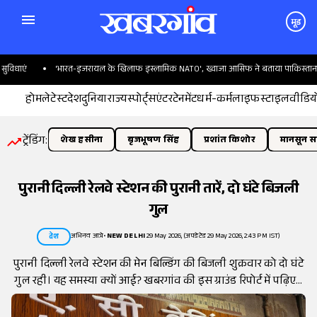
मूड
ाएं
'भारत-इजरायल के खिलाफ इस्लामिक NATO', ख्वाजा आसिफ ने बताया पाकिस्तान का प्
होम
लेटेस्ट
देश
दुनिया
राज्य
स्पोर्ट्स
एंटरटेनमेंट
धर्म-कर्म
लाइफस्टाइल
वीडिय
ट्रेंडिंग:
शेख हसीना
बृजभूषण सिंह
प्रशांत किशोर
मानसून सत
पुरानी दिल्ली रेलवे स्टेशन की पुरानी तारें, दो घंटे बिजली
गुल
अभिनव आत्रे
•
NEW DELHI
29 May 2026, (अपडेटेड 29 May 2026, 2:43 PM IST)
देश
पुरानी दिल्ली रेलवे स्टेशन की मेन बिल्डिंग की बिजली शुक्रवार को दो घंटे
गुल रही। यह समस्या क्यों आई? खबरगांव की इस ग्राउंड रिपोर्ट में पढ़िए...