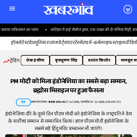
मूड
ा पाकिस्तान का प्लान
कटिहार में हाई वोल्टेज ड्रामा, एक शख्स की दो पत्नियां भिड़ीं; हाथ
होम
लेटेस्ट
देश
दुनिया
राज्य
स्पोर्ट्स
एंटरटेनमेंट
धर्म-कर्म
लाइफस्टाइल
वीडिय
ट्रेंडिंग:
शेख हसीना
बृजभूषण सिंह
प्रशांत किशोर
मानसून सत
PM मोदी को मिला इंडोनेशिया का सबसे बड़ा सम्मान,
ब्रह्मोस मिसाइल पर हुआ फैसला
खबरगांव डेस्क
•
NEW DELHI
07 Jul 2026, (अपडेटेड 07 Jul 2026, 6:29 AM IST)
देश
इंडोनेशिया दौरे के दूसरे दिन पीएम मोदी को इंडोनेशिया के राष्ट्रपति ने देश
के सर्वोच्च सम्मान से सम्मानित किया। आज पीएम मोदी इंडोनेशिया के
सबसे बड़े हिंदू मंदिर प्रम्बानन भी जाएंगे।