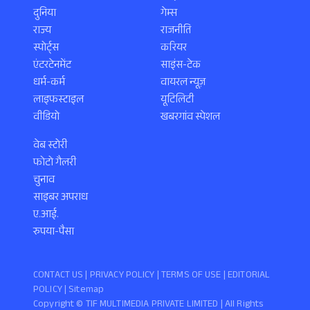
दुनिया
गेम्स
राज्य
राजनीति
स्पोर्ट्स
करियर
एंटरटेनमेंट
साइंस-टेक
धर्म-कर्म
वायरल न्यूज़
लाइफस्टाइल
यूटिलिटी
वीडियो
खबरगांव स्पेशल
वेब स्टोरी
फोटो गैलरी
चुनाव
साइबर अपराध
ए.आई.
रुपया-पैसा
CONTACT US |
PRIVACY POLICY
|
TERMS OF USE
|
EDITORIAL
POLICY
| Sitemap
Copyright ©️ TIF MULTIMEDIA PRIVATE LIMITED | All Rights