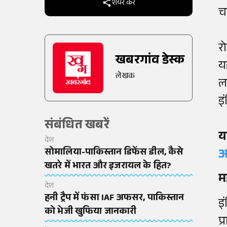
शेयर करें
च
र
खबरगांव डेस्क
य
लेखक
लग
इ
संबंधित खबरें
य
देश
सोमालिया-पाकिस्तान डिफेंस डील, कैसे
अ
खतरे में भारत और इजरायल के हित?
म
देश
हनी ट्रैप में फंसा IAF अफसर, पाकिस्तान
इ
को भेजी खुफिया जानकारी
प