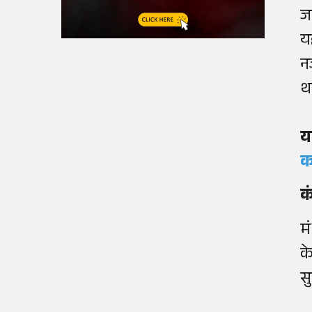
ज
य
न
थ
य
क
क
मं
क
स