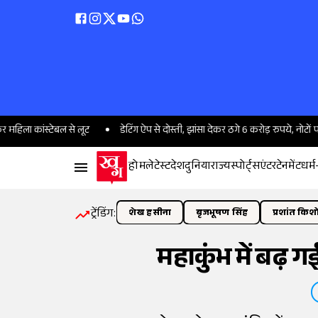
ांस्टेबल से लूट
डेटिंग ऐप से दोस्ती, झांसा देकर ठगे 6 करोड़ रुपये, नोटों पर सोती 
होम
लेटेस्ट
देश
दुनिया
राज्य
स्पोर्ट्स
एंटरटेनमेंट
धर्म
ट्रेंडिंग:
शेख हसीना
बृजभूषण सिंह
प्रशांत किश
महाकुंभ में बढ़ ग