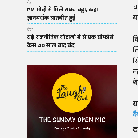
देश
च
PM मोदी से मिले राघव चड्ढा, कहा-
य
ज्ञानवर्धक बातचीत हुई
देश
बड़े राजनीतिक घोटालों में से एक बोफोर्स
क
केस 40 साल बाद बंद
ल
स
न
थ
य
क
द