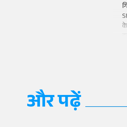
ग
S
क
ह
और पढ़ें