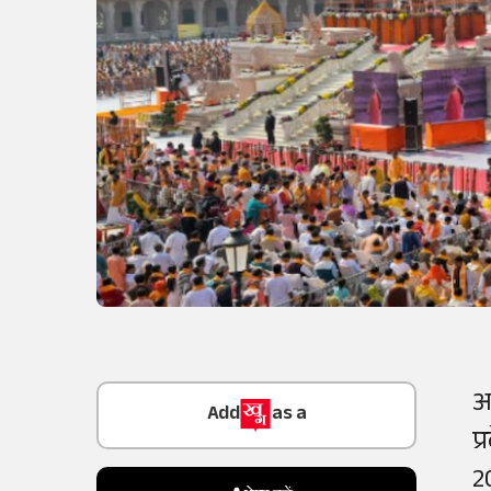
Add
as a
अ
Trusted Source on
प
2