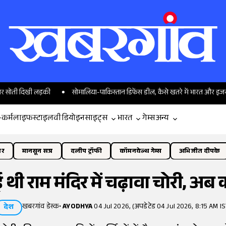
दिखी लड़की
सोमालिया-पाकिस्तान डिफेंस डील, कैसे खतरे में भारत और इजरायल के ह
-कर्म
लाइफस्टाइल
वीडियो
इनसाइट्स
भारत
गेम्स
अन्य
ोर
मानसून सत्र
दलीप ट्रॉफी
कॉमनवेल्थ गेम्स
अभिजीत दीपके
ई थी राम मंदिर में चढ़ावा चोरी, अ
खबरगांव डेस्क
•
AYODHYA
04 Jul 2026, (अपडेटेड 04 Jul 2026, 8:15 AM IS
देश